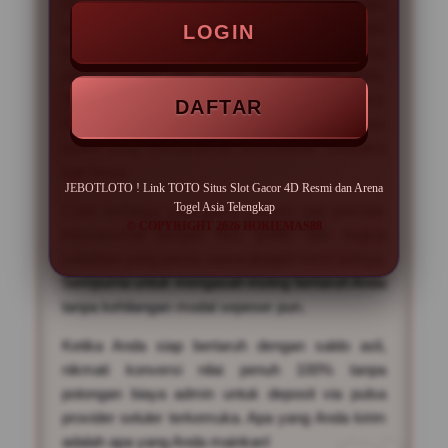
SLOT DEMO hadir sebagai solusi cerdas satu
atap untuk Anda! Kami menyediakan akses gratis
LOGIN
ke ribuan simulator mesin slot online terlengkap
untuk menguji pola, ritme, dan strategi Anda.
Tidak hanya sebagai tempat latihan, platform
DAFTAR
kami juga terintegrasi dengan gerbang taruhan
resmi yang menawarkan kemudahan transaksi
luar biasa.
JEBOTLOTO ! Link TOTO Situs Slot Gacor 4D Resmi dan Arena
Togel Asia Telengkap
Coba berbagai judul game populer dari provider
© COPYRIGHT 2026 HOKIEMAS88
internasional dengan fitur, grafik, dan tingkat
volatilitas yang persis sama dengan versi aslinya.
Sempurna untuk mengasah insting bertaruh Anda
tanpa kehilangan modal sepeser pun.
Ketika Anda siap bertaruh dengan saldo asli,
nikmati konversi nilai penuh 100% tanpa
potongan biaya admin untuk deposit via pulsa
provider seluler terkemuka. Apa yang Anda kirim
adalah apa yang Anda mainkan!