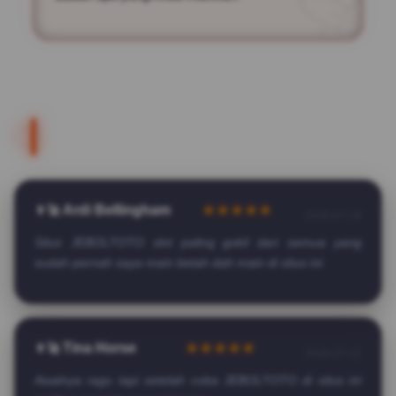
ULASAN TERBARU KOMUNITAS
JEBOLTOTO
Ardi Bellingham
★★★★★
2026-07-18
Situs JEBOLTOTO slot paling gokil dari semua yang
sudah pernah saya main betah dah main di situs ini
Tina Horse
★★★★★
2026-07-12
Awalnya ragu tapi setelah coba JEBOLTOTO di situs ini