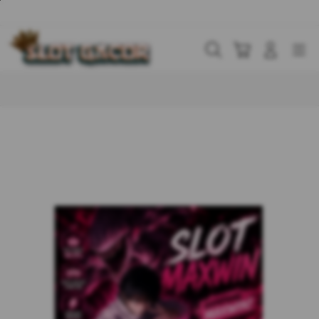
Skip
to
content
Cari
Troli
Login
Navigation
Buka Info Lebih Lanjut