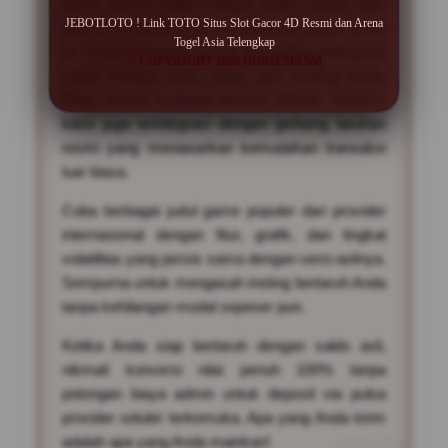
SLOT DEMO hadir sebagai solusi cerdas satu
JEBOTLOTO ! Link TOTO Situs Slot Gacor 4D Resmi dan Arena
atap untuk Anda! Kami menyediakan akses gratis
Togel Asia Telengkap
ke ribuan simulator mesin slot online terlengkap
© COPYRIGHT 2026 HOKIEMAS88
untuk menguji pola, ritme, dan strategi Anda.
Tidak hanya sebagai tempat latihan, platform
kami juga terintegrasi dengan gerbang taruhan
resmi yang menawarkan kemudahan transaksi
luar biasa.
Coba berbagai judul game populer dari provider
internasional dengan fitur, grafik, dan tingkat
volatilitas yang persis sama dengan versi aslinya.
Sempurna untuk mengasah insting bertaruh Anda
tanpa kehilangan modal sepeser pun.
Ketika Anda siap bertaruh dengan saldo asli,
nikmati konversi nilai penuh 100% tanpa
potongan biaya admin untuk deposit via pulsa
provider seluler terkemuka. Apa yang Anda kirim
adalah apa yang Anda mainkan!