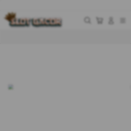
Skip
to
content
Cari
Troli
Login
Navigation
Buka Info Lebih Lanjut