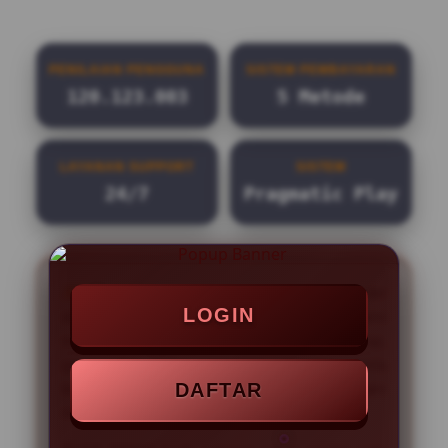
PENILAIAN PENGGUNA
SISTEM PEMBAYARAN
120.123.003
5 Metode
LAYANAN SUPPORT
SISTEM
24/7
Pragmatic Play
JEBOLTOTO
adalah bandar togel Asia terpopuler
LOGIN
dan link situs TOTO slot gacor terpercaya. Kami
menyediakan pasaran togel resmi terlengkap,
game slot online gampang menang, serta
DAFTAR
transaksi aman dengan layanan online 24 jam
nonstop setiap hari!