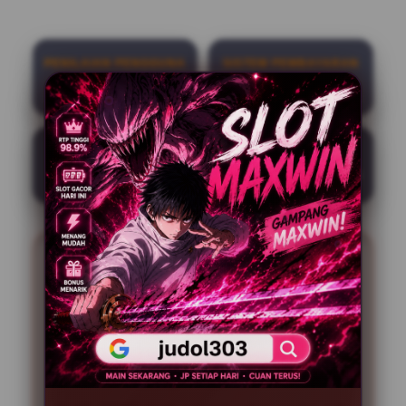
PENILAIAN PENGGUNA
SISTEM PEMBAYARAN
120.123.003
5 Metode
LAYANAN SUPPORT
SISTEM
24/7
Pragmatic Play
JEBOLTOTO
adalah bandar togel Asia terpopuler
dan link situs TOTO slot gacor terpercaya. Kami
menyediakan pasaran togel resmi terlengkap,
game slot online gampang menang, serta
transaksi aman dengan layanan online 24 jam
nonstop setiap hari!