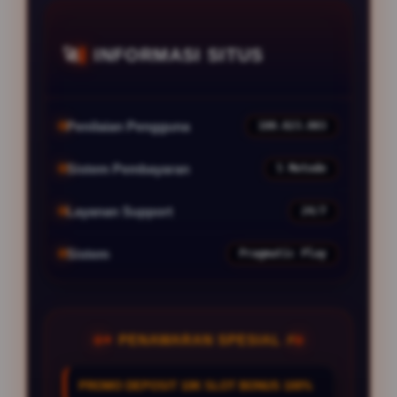
INFORMASI SITUS
Penilaian Pengguna
100.023.003
Sistem Pembayaran
5 Metode
Layanan Support
24/7
Sistem
Pragmatic Play
PENAWARAN SPESIAL
PROMO DEPOSIT 10K SLOT BONUS 100%