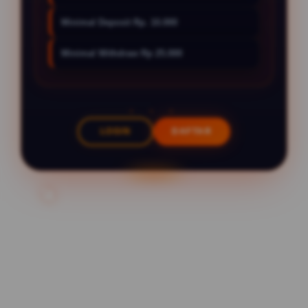
Minimal Deposit Rp. 10.000
Minimal Withdraw Rp 25.000
LOGIN
DAFTAR
Layer Popup Close
JEBOLTOTO: Link Situ
TOTO Slot Gacor Terpercaya
dan Bandar Togel Asia
Terpopuler