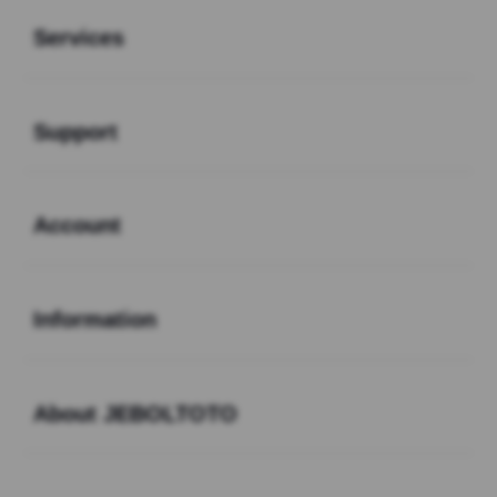
Buka
Services
Buka
Support
Buka
Account
Buka
Information
Buka
About JEBOLTOTO