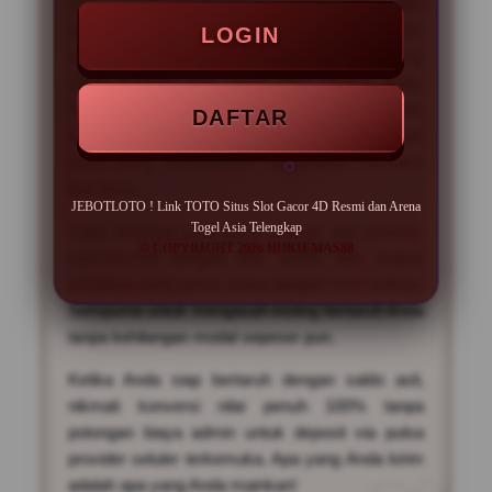
SLOT DEMO hadir sebagai solusi cerdas satu
atap untuk Anda! Kami menyediakan akses gratis
LOGIN
ke ribuan simulator mesin slot online terlengkap
untuk menguji pola, ritme, dan strategi Anda.
Tidak hanya sebagai tempat latihan, platform
DAFTAR
kami juga terintegrasi dengan gerbang taruhan
resmi yang menawarkan kemudahan transaksi
luar biasa.
JEBOTLOTO ! Link TOTO Situs Slot Gacor 4D Resmi dan Arena
Togel Asia Telengkap
Coba berbagai judul game populer dari provider
© COPYRIGHT 2026 HOKIEMAS88
internasional dengan fitur, grafik, dan tingkat
volatilitas yang persis sama dengan versi aslinya.
Sempurna untuk mengasah insting bertaruh Anda
tanpa kehilangan modal sepeser pun.
Ketika Anda siap bertaruh dengan saldo asli,
nikmati konversi nilai penuh 100% tanpa
potongan biaya admin untuk deposit via pulsa
provider seluler terkemuka. Apa yang Anda kirim
adalah apa yang Anda mainkan!