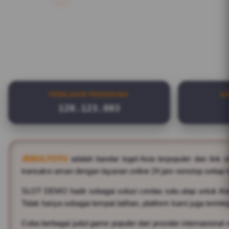
Layer Popup Close
JEBOLTOTO: Link Situ T
PENILAIAN PENGGUNA
S
120.123.003
JEBOLTOTO
adalah bandar togel Asia terpopuler dan link
transaksi aman dengan layanan online 24 jam nonstop setiap h
SLOT DEMO hadir sebagai solusi cerdas satu atap untuk Anda!
Tidak hanya sebagai tempat latihan, platform kami juga teri
Coba berbagai judul game populer dari provider internasional 