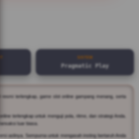
a dan Bandar Togel Asia
T
SISTEM
Pragmatic Play
l resmi terlengkap, game slot online gampang menang, serta
ine terlengkap untuk menguji pola, ritme, dan strategi Anda.
ansaksi luar biasa.
n versi aslinya. Sempurna untuk mengasah insting bertaruh Anda