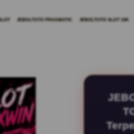
SLOT
JEBOLTOTO PRAGMATIC
JEBOLTOTO SLOT 10K
JEBO
T
Terp