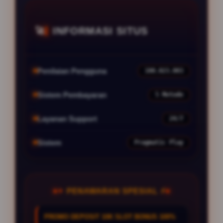
INFORMASI SITUS
Penilaian Pengguna
100.023.003
Sistem Pembayaran
5 Metode
Layanan Support
24/7
Sistem
Pragmatic Play
PENAWARAN SPESIAL
PROMO DEPOSIT 10K SLOT BONUS 100%