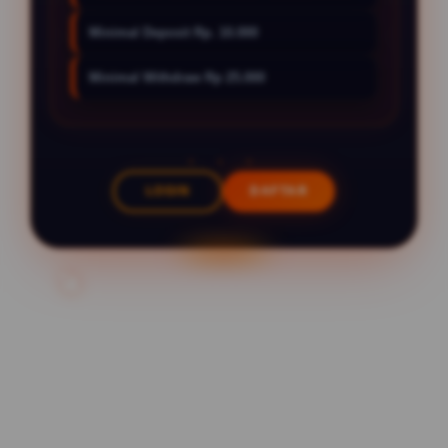
Minimal Deposit Rp. 10.000
Minimal Withdraw Rp 25.000
LOGIN
DAFTAR
Layer Popup Close
JEBOLTOTO: Link Situ
TOTO Slot Gacor Terpercaya
dan Bandar Togel Asia
Terpopuler