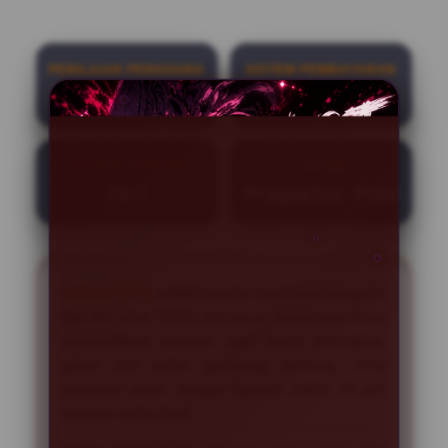
PENILAIAN PENGGUNA
SISTEM PEMBAYARAN
120.123.003
5 Metode
LAYANAN SUPPORT
SISTEM
24/7
Pragmatic Play
JEBOLTOTO
adalah bandar togel Asia terpopuler
dan link situs TOTO slot gacor terpercaya. Kami
menyediakan pasaran togel resmi terlengkap,
game slot online gampang menang, serta
transaksi aman dengan layanan online 24 jam
nonstop setiap hari!