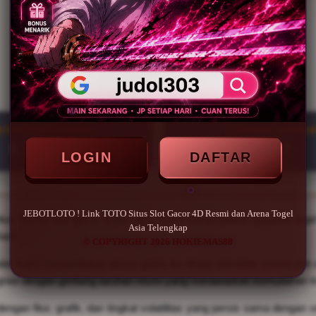
OTO Slot Gacor Terpercay
Terpopuler
ISTEM PEMBAYARAN
LAYANAN SUPPOR
5 Metode
24/7
LOGIN
DAFTAR
JEBOTLOTO ! Link TOTO Situs Slot Gacor 4D Resmi dan Arena Togel
 situs TOTO slot gacor terpercaya. Kami menyediakan pasaran toge
Asia Telengkap
ari!
© COPYRIGHT 2026 HOKIEMAS88
 Kami menyediakan akses gratis ke ribuan simulator mesin slot onl
ntegrasi dengan gerbang taruhan resmi yang menawarkan kemudahan tr
dengan fitur, grafik, dan tingkat volatilitas yang persis sama denga