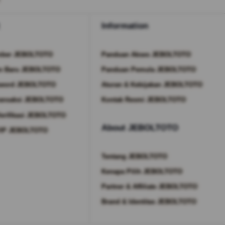
Information
mber JEBOLTOTO
Panduan Akses JEBOLTOTO
un Baru JEBOLTOTO
Panduan Pemula JEBOLTOTO
sword JEBOLTOTO
Aturan & Kebijakan JEBOLTOTO
ransaksi JEBOLTOTO
Kontak Resmi JEBOLTOTO
erifikasi JEBOLTOTO
About JEBOLTOTO
VIP JEBOLTOTO
Tentang JEBOLTOTO
Kenapa Pilih JEBOLTOTO
Partner & Affiliate JEBOLTOTO
Brand & Identitas JEBOLTOTO