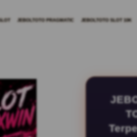
SLOT
JEBOLTOTO PRAGMATIC
JEBOLTOTO SLOT 10K
JEBO
T
Terp