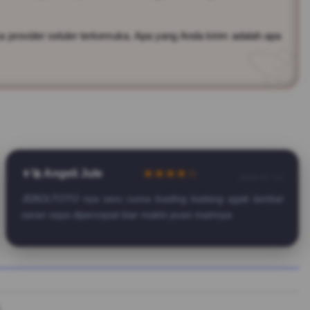
sa provider seluler terkemuka. Apa yang Anda kirim adalah apa
Angeli Jule
★★★★☆
2026-07-14
JEBOLTOTO nya seru cuma loading kadang agak lambat
saran saya dipercepat biar makin puas mainnya