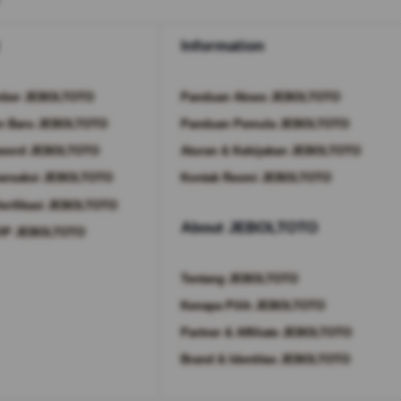
Information
mber JEBOLTOTO
Panduan Akses JEBOLTOTO
un Baru JEBOLTOTO
Panduan Pemula JEBOLTOTO
sword JEBOLTOTO
Aturan & Kebijakan JEBOLTOTO
ransaksi JEBOLTOTO
Kontak Resmi JEBOLTOTO
erifikasi JEBOLTOTO
About JEBOLTOTO
VIP JEBOLTOTO
Tentang JEBOLTOTO
Kenapa Pilih JEBOLTOTO
Partner & Affiliate JEBOLTOTO
Brand & Identitas JEBOLTOTO