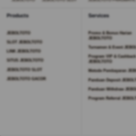
Footer Navigation
Products
Services
JEBOLTOTO
Promo & Bonus Harian
JEBOLTOTO
SLOT JEBOLTOTO
Turnamen & Event JEB
LINK JEBOLTOTO
Program VIP & Cashbac
SITUS JEBOLTOTO
JEBOLTOTO
JEBOLTOTO SLOT
Metode Pembayaran JE
JEBOLTOTO GACOR
Panduan Deposit JEBO
Panduan Withdraw JEB
Program Referral JEBO