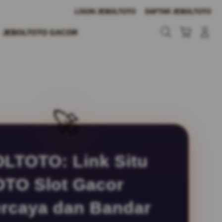
LOGIN JEBOLTOTO
DAFTAR JEBOLTOTO
Cari
Troli
Login/Sign-Up
JEBOLTOTO GACOR
Cari
LTOTO: Link Situ
OTO Slot Gacor
ercaya dan Bandar