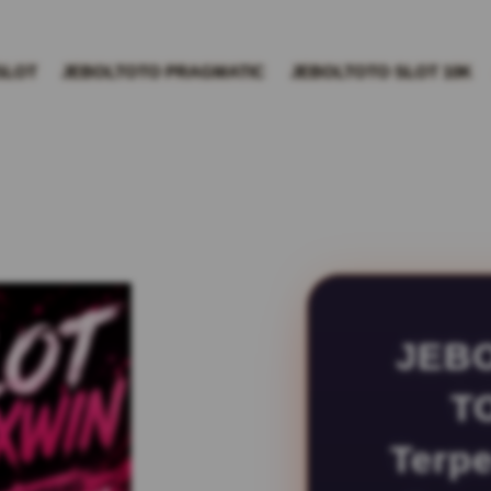
SLOT
JEBOLTOTO PRAGMATIC
JEBOLTOTO SLOT 10K
JEBO
T
Terp