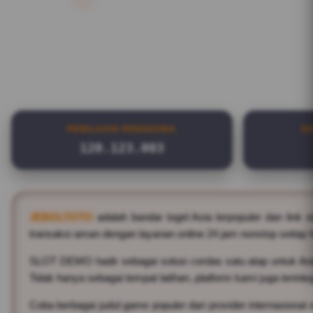
Layer Popup Close
JEBOLTOTO: Link Situ T
PENILAIAN PENGGUNA
S
120.123.003
JEBOLTOTO
adalah bandar togel Asia terpopuler dan link
transaksi aman dengan layanan online 24 jam nonstop setiap h
SLOT DEMO hadir sebagai solusi cerdas satu atap untuk Anda!
Tidak hanya sebagai tempat latihan, platform kami juga teri
Coba berbagai judul game populer dari provider internasional 