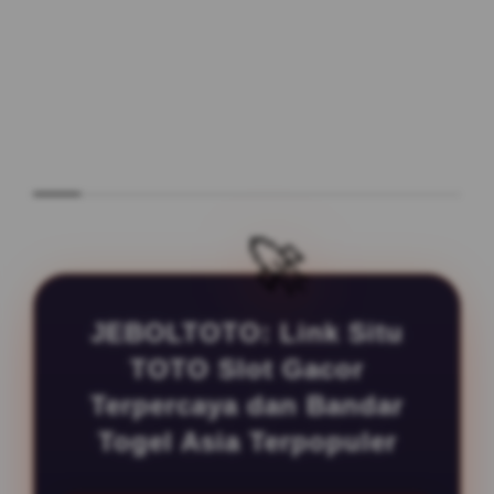
JEBOLTOTO: Link Situ
TOTO Slot Gacor
Terpercaya dan Bandar
Togel Asia Terpopuler