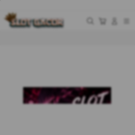
Skip
to
content
Cari
Troli
Login
Navigation
Buka Info Lebih Lanjut