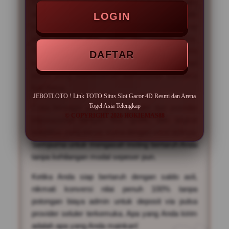
SLOT DEMO hadir sebagai solusi cerdas satu
atap untuk Anda! Kami menyediakan akses gratis
LOGIN
ke ribuan simulator mesin slot online terlengkap
untuk menguji pola, ritme, dan strategi Anda.
Tidak hanya sebagai tempat latihan, platform
DAFTAR
kami juga terintegrasi dengan gerbang taruhan
resmi yang menawarkan kemudahan transaksi
luar biasa.
JEBOTLOTO ! Link TOTO Situs Slot Gacor 4D Resmi dan Arena
Togel Asia Telengkap
Coba berbagai judul game populer dari provider
© COPYRIGHT 2026 HOKIEMAS88
internasional dengan fitur, grafik, dan tingkat
volatilitas yang persis sama dengan versi aslinya.
Sempurna untuk mengasah insting bertaruh Anda
tanpa kehilangan modal sepeser pun.
Ketika Anda siap bertaruh dengan saldo asli,
nikmati konversi nilai penuh 100% tanpa
potongan biaya admin untuk deposit via pulsa
provider seluler terkemuka. Apa yang Anda kirim
adalah apa yang Anda mainkan!