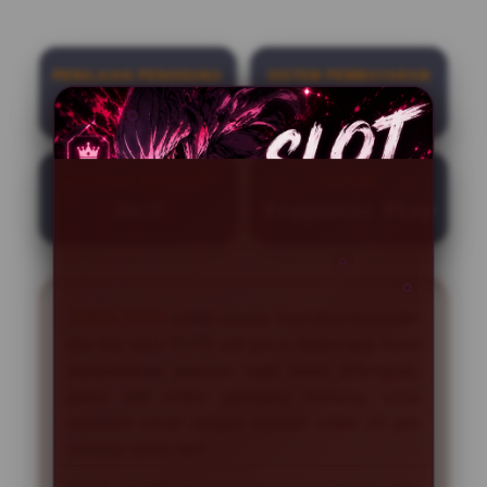
PENILAIAN PENGGUNA
SISTEM PEMBAYARAN
120.123.003
5 Metode
LAYANAN SUPPORT
SISTEM
24/7
Pragmatic Play
JEBOLTOTO
adalah bandar togel Asia terpopuler
dan link situs TOTO slot gacor terpercaya. Kami
menyediakan pasaran togel resmi terlengkap,
game slot online gampang menang, serta
transaksi aman dengan layanan online 24 jam
nonstop setiap hari!