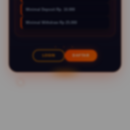
Minimal Deposit Rp. 10.000
Minimal Withdraw Rp 25.000
LOGIN
DAFTAR
Layer Popup Close
JEBOLTOTO: Link Situ
TOTO Slot Gacor Terpercaya
dan Bandar Togel Asia
Terpopuler