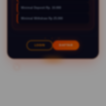
Minimal Deposit Rp. 10.000
Minimal Withdraw Rp 25.000
LOGIN
DAFTAR
Layer Popup Close
JEBOLTOTO: Link Situ
TOTO Slot Gacor Terpercaya
dan Bandar Togel Asia
Terpopuler