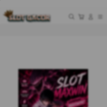
Skip
to
content
Cari
Troli
Login
Navigation
Buka Info Lebih Lanjut