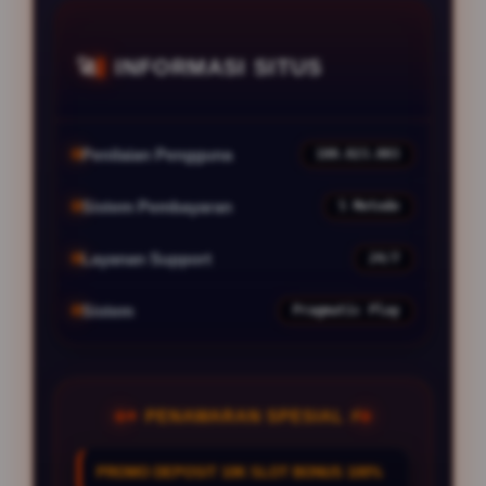
INFORMASI SITUS
Penilaian Pengguna
100.023.003
Sistem Pembayaran
5 Metode
Layanan Support
24/7
Sistem
Pragmatic Play
PENAWARAN SPESIAL
PROMO DEPOSIT 10K SLOT BONUS 100%