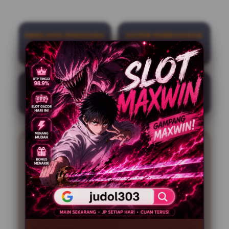
PENILAIAN PENGGUNA
SISTEM PEMBAYARAN
120.123.003
5 Metode
LAYANAN SUPPORT
SISTEM
24/7
Pragmatic Play
JEBOLTOTO
adalah bandar togel Asia terpopuler
dan link situs TOTO slot gacor terpercaya. Kami
menyediakan pasaran togel resmi terlengkap,
game slot online gampang menang, serta
transaksi aman dengan layanan online 24 jam
nonstop setiap hari!