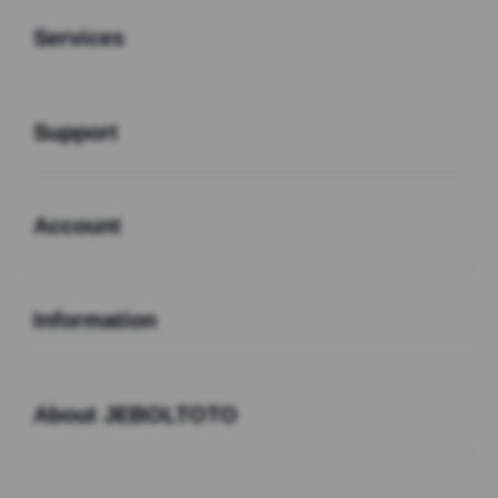
Buka
Services
Buka
Support
Buka
Account
Buka
Information
Buka
About JEBOLTOTO