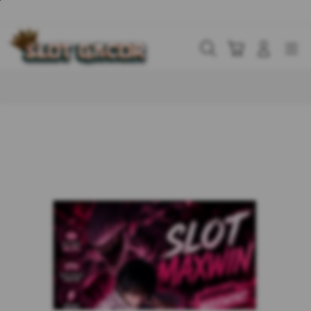
Skip
to
content
Cari
Troli
Login
Navigation
Buka Info Lebih Lanjut