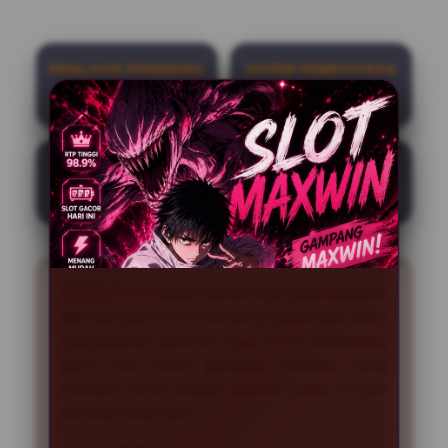
PENILAIAN PENGGUNA
SISTEM PEMBAYARAN
120.123.003
5 Metode
LAYANAN SUPPORT
SISTEM
24/7
Pragmatic Play
JEBOLTOTO
adalah bandar togel Asia terpopuler
dan link situs TOTO slot gacor terpercaya. Kami
menyediakan pasaran togel resmi terlengkap,
game slot online gampang menang, serta
transaksi aman dengan layanan online 24 jam
nonstop setiap hari!