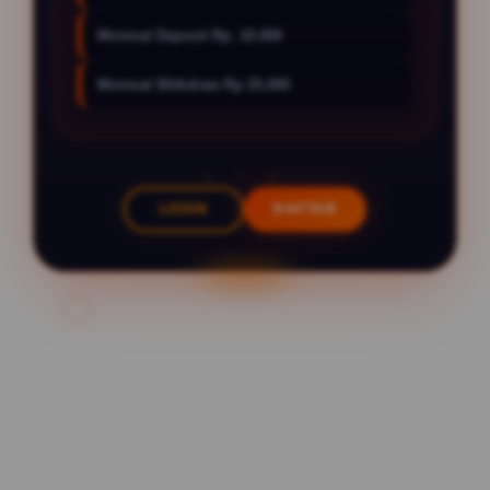
Minimal Deposit Rp. 10.000
Minimal Withdraw Rp 25.000
LOGIN
DAFTAR
Layer Popup Close
JEBOLTOTO: Link Situ
TOTO Slot Gacor Terpercaya
dan Bandar Togel Asia
Terpopuler