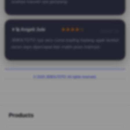
soalnya maxwin nya gampang
Angeli Jule
★★★★☆
2026-07-14
JEBOLTOTO nya seru cuma loading kadang agak lambat
saran saya dipercepat biar makin puas mainnya
© 2026 JEBOLTOTO. All rights reserved.
Buka
Footer Navigation
Products