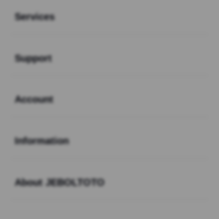
Buka
Services
Buka
Support
Buka
Account
Buka
Information
Buka
About JEBOLTOTO