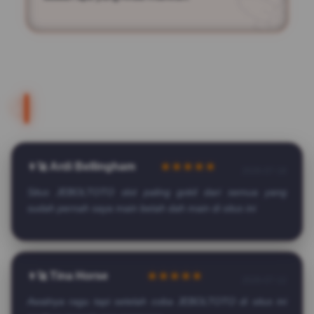
ULASAN TERBARU KOMUNITAS
JEBOLTOTO
Ardi Bellingham
★★★★★
2026-07-18
Situs JEBOLTOTO slot paling gokil dari semua yang
sudah pernah saya main betah dah main di situs ini
Tina Horse
★★★★★
2026-07-12
Awalnya ragu tapi setelah coba JEBOLTOTO di situs ini