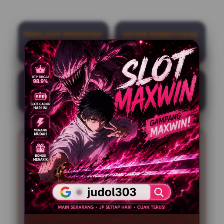
PENILAIAN PENGGUNA
SISTEM PEMBAYARAN
120.123.003
5 Metode
LAYANAN SUPPORT
SISTEM
24/7
Pragmatic Play
JEBOLTOTO
adalah bandar togel Asia terpopuler
dan link situs TOTO slot gacor terpercaya. Kami
menyediakan pasaran togel resmi terlengkap,
game slot online gampang menang, serta
transaksi aman dengan layanan online 24 jam
nonstop setiap hari!