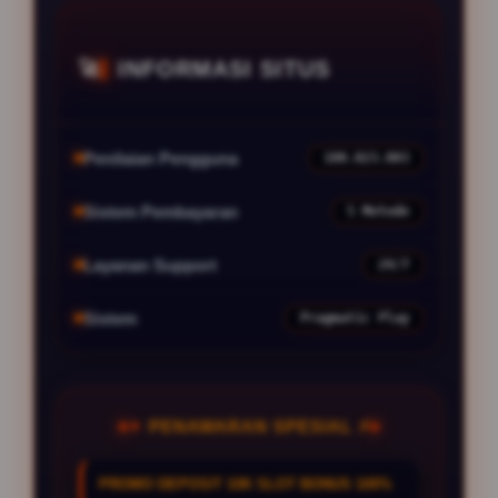
INFORMASI SITUS
Penilaian Pengguna
100.023.003
Sistem Pembayaran
5 Metode
Layanan Support
24/7
Sistem
Pragmatic Play
PENAWARAN SPESIAL
PROMO DEPOSIT 10K SLOT BONUS 100%