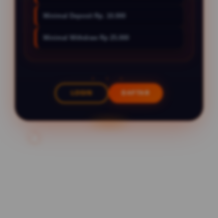
Minimal Deposit Rp. 10.000
Minimal Withdraw Rp 25.000
LOGIN
DAFTAR
Layer Popup Close
JEBOLTOTO: Link Situ
TOTO Slot Gacor Terpercaya
dan Bandar Togel Asia
Terpopuler