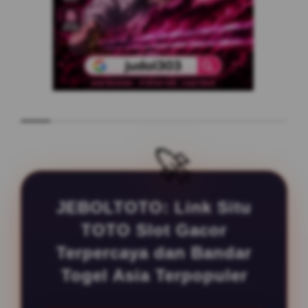
JEBOLTOTO: Link Situ
TOTO Slot Gacor
Terpercaya dan Bandar
Togel Asia Terpopuler