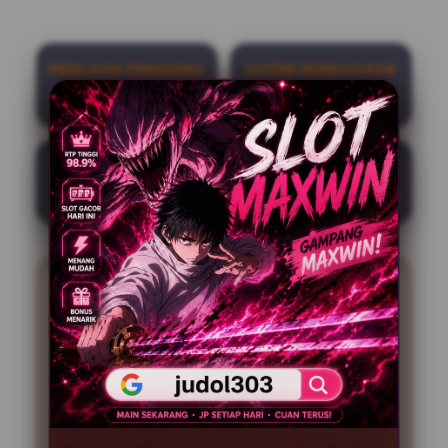
PENILAIAN PENGGUNA
SISTEM PEMBAYARAN
120.123.003
5 Metode
LAYANAN SUPPORT
SISTEM
24/7
Pragmatic Play
JEBOLTOTO
adalah bandar togel Asia terpopuler
dan link situs TOTO slot gacor terpercaya. Kami
menyediakan pasaran togel resmi terlengkap,
game slot online gampang menang, serta
transaksi aman dengan layanan online 24 jam
nonstop setiap hari!