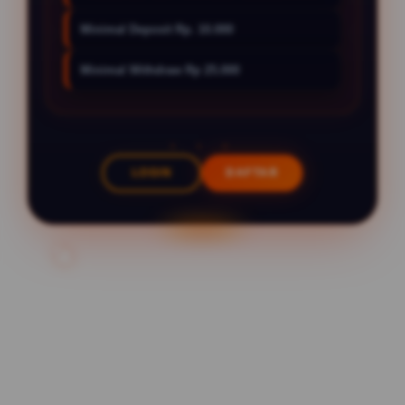
Minimal Deposit Rp. 10.000
Minimal Withdraw Rp 25.000
LOGIN
DAFTAR
Layer Popup Close
JEBOLTOTO: Link Situ
TOTO Slot Gacor Terpercaya
dan Bandar Togel Asia
Terpopuler