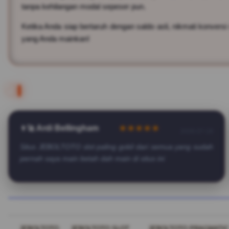
tanpa kehilangan modal sepeser pun.
Ketika Anda siap bertaruh dengan saldo asli, nikmati konvers
yang Anda mainkan!
ULASAN TERBARU KOMUNITAS 
Ardi Bellingham
★★★★★
2026-07-18
Situs JEBOLTOTO slot paling gokil dari semua yang sudah
pernah saya main betah dah main di situs ini
JEBOLTOTO
JEBOLTOTO SLOT
JEBOLTOTO PRAGMATI