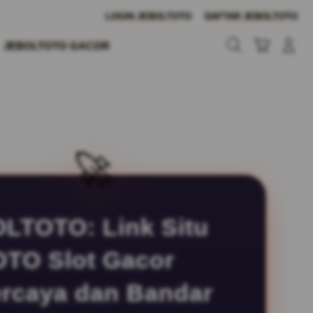
LOGIN JEBOLTOTO
DAFTAR JEBOLTOTO
Cari
Troli
Login/Sign-Up
JEBOLTOTO GACOR
Cari
LTOTO: Link Situ
OTO Slot Gacor
ercaya dan Bandar