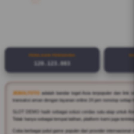
Layer Popup Close
JEBOLTOTO: Link Situ T
PENILAIAN PENGGUNA
S
120.123.003
JEBOLTOTO
adalah bandar togel Asia terpopuler dan link
transaksi aman dengan layanan online 24 jam nonstop setiap h
SLOT DEMO hadir sebagai solusi cerdas satu atap untuk Anda!
Tidak hanya sebagai tempat latihan, platform kami juga teri
Coba berbagai judul game populer dari provider internasional 