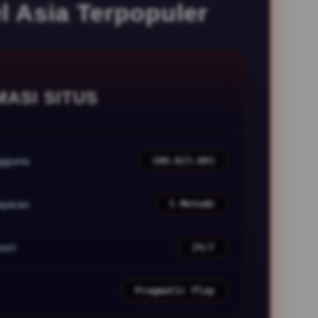
l Asia Terpopuler
MASI SITUS
ngguna
100.023.003
ayaran
5 Metode
ort
24/7
Pragmatic Play