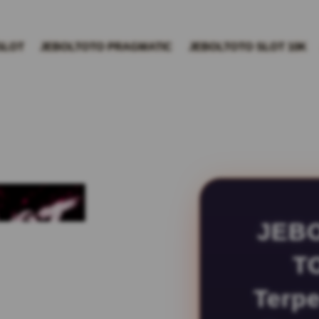
SLOT
JEBOLTOTO PRAGMATIC
JEBOLTOTO SLOT 10K
JEBO
T
Terp