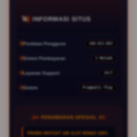
INFORMASI SITUS
Penilaian Pengguna
100.023.003
Sistem Pembayaran
5 Metode
Layanan Support
24/7
Sistem
Pragmatic Play
PENAWARAN SPESIAL
PROMO DEPOSIT 10K SLOT BONUS 100%