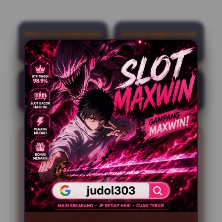
PENILAIAN PENGGUNA
SISTEM PEMBAYARAN
120.123.003
5 Metode
LAYANAN SUPPORT
SISTEM
24/7
Pragmatic Play
JEBOLTOTO
adalah bandar togel Asia terpopuler
dan link situs TOTO slot gacor terpercaya. Kami
menyediakan pasaran togel resmi terlengkap,
game slot online gampang menang, serta
transaksi aman dengan layanan online 24 jam
nonstop setiap hari!