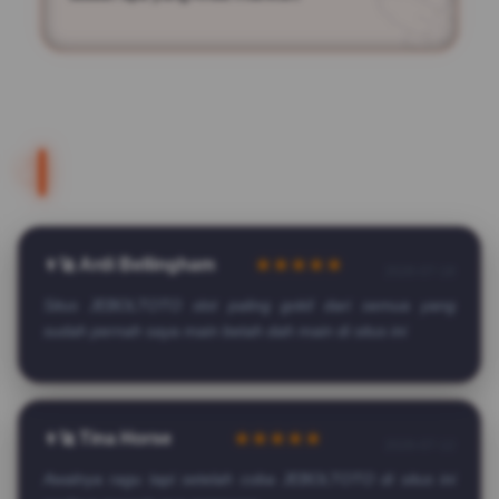
ULASAN TERBARU KOMUNITAS
JEBOLTOTO
Ardi Bellingham
★★★★★
2026-07-18
Situs JEBOLTOTO slot paling gokil dari semua yang
sudah pernah saya main betah dah main di situs ini
Tina Horse
★★★★★
2026-07-12
Awalnya ragu tapi setelah coba JEBOLTOTO di situs ini