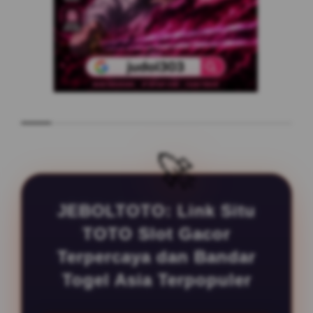
JEBOLTOTO: Link Situ
TOTO Slot Gacor
Terpercaya dan Bandar
Togel Asia Terpopuler