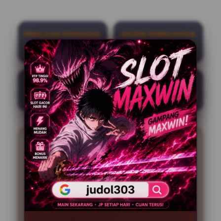
PENILAIAN PENGGUNA
SISTEM PEMBAYARAN
120.123.003
5 Metode
LAYANAN SUPPORT
SISTEM
24/7
Pragmatic Play
JEBOLTOTO
adalah bandar togel Asia terpopuler
dan link situs TOTO slot gacor terpercaya. Kami
menyediakan pasaran togel resmi terlengkap,
game slot online gampang menang, serta
transaksi aman dengan layanan online 24 jam
nonstop setiap hari!