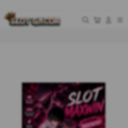
Skip
to
content
Cari
Troli
Login
Navigation
Buka Info Lebih Lanjut