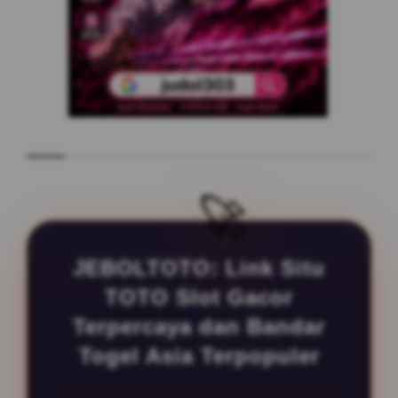
JEBOLTOTO: Link Situ
TOTO Slot Gacor
Terpercaya dan Bandar
Togel Asia Terpopuler