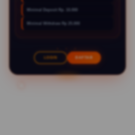
Minimal Deposit Rp. 10.000
Minimal Withdraw Rp 25.000
LOGIN
DAFTAR
Layer Popup Close
JEBOLTOTO: Link Situ
TOTO Slot Gacor Terpercaya
dan Bandar Togel Asia
Terpopuler