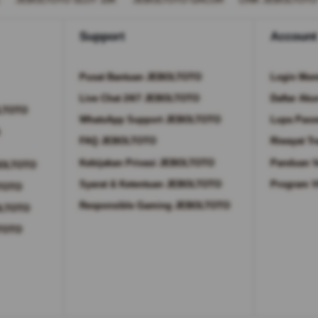
Support
Account
Pusat Bantuan JEBOLTOTO
Login Me
Live Chat 24/7 JEBOLTOTO
Daftar Ak
OLTOTO
WhatsApp Support JEBOLTOTO
Lupa Pas
k
FAQ JEBOLTOTO
Riwayat T
Kebijakan Privasi JEBOLTOTO
Panduan V
BOLTOTO
Syarat & Ketentuan JEBOLTOTO
Program 
LTOTO
Responsible Gaming JEBOLTOTO
OLTOTO
LTOTO