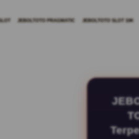
SLOT
JEBOLTOTO PRAGMATIC
JEBOLTOTO SLOT 10K
JEBO
T
Terp