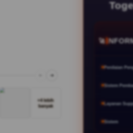
Toge
INFOR
Penilaian Pe
Sebelumnya
Berikutnya
Sistem Pemb
+4 lebih
Layanan Supp
banyak
Sistem