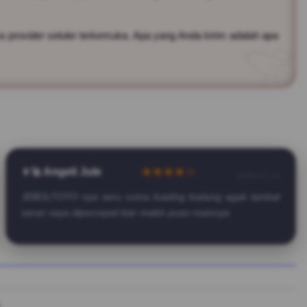
sa provider seluler terkemuka. Apa yang Anda kirim adalah apa
Angeli Jule
★★★★☆
2026-07-14
JEBOLTOTO nya seru cuma loading kadang agak lambat
saran saya dipercepat biar makin puas mainnya