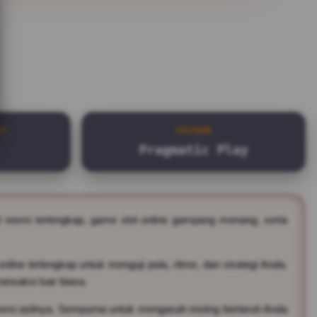
a dan Bandar Togel Asia
T
SISTEM
Pragmatic Play
l resmi terlengkap, game slot online gampang menang, serta
ine terlengkap untuk menguji pola, ritme, dan strategi Anda.
ansaksi luar biasa.
n versi aslinya. Sempurna untuk mengasah insting bertaruh Anda