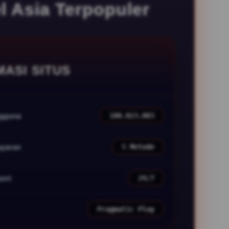
l Asia Terpopuler
MASI SITUS
ngguna
100.023.003
ayaran
5 Metode
ort
24/7
Pragmatic Play