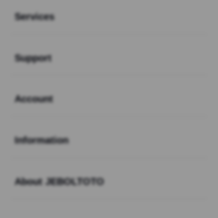
Buka
Services
Buka
Support
Buka
Account
Buka
Information
Buka
About JEBOLTOTO