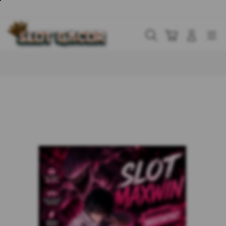
Skip
to
content
Cari
Troli
Login
Navigation
Buka Info Lebih Lanjut