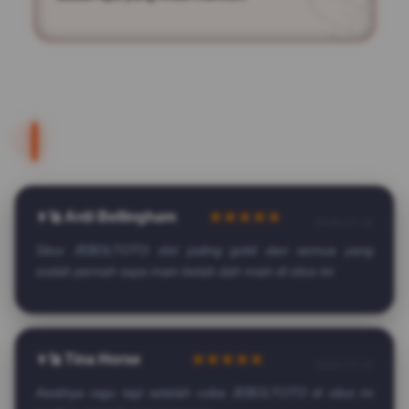
ULASAN TERBARU KOMUNITAS
JEBOLTOTO
Ardi Bellingham
★★★★★
2026-07-18
Situs JEBOLTOTO slot paling gokil dari semua yang
sudah pernah saya main betah dah main di situs ini
Tina Horse
★★★★★
2026-07-12
Awalnya ragu tapi setelah coba JEBOLTOTO di situs ini