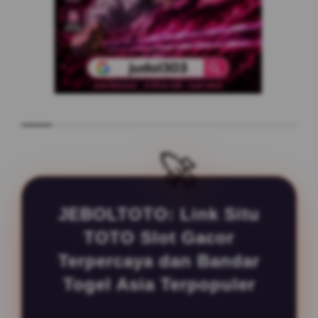
JEBOLTOTO: Link Situ
TOTO Slot Gacor
Terpercaya dan Bandar
Togel Asia Terpopuler