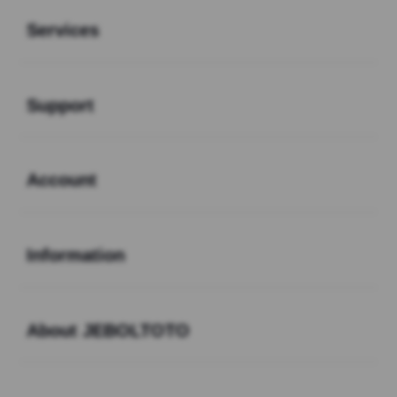
Buka
Services
Buka
Support
Buka
Account
Buka
Information
Buka
About JEBOLTOTO