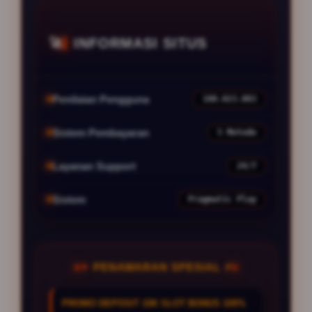
INFORMASI SITUS
Penilaian Pengguna
100.023.003
Sistem Pembayaran
5 Metode
Layanan Support
24/7
Sistem
Pragmatic Play
PENAWARAN SPESIAL
PROMO DEPOSIT 10K SLOT BONUS 100%