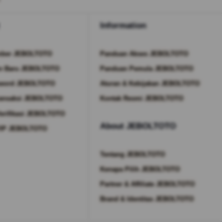
Information
mber JEBOLTOTO
Panduan Akses JEBOLTOTO
un Baru JEBOLTOTO
Panduan Pemula JEBOLTOTO
sword JEBOLTOTO
Aturan & Kebijakan JEBOLTOTO
ransaksi JEBOLTOTO
Kontak Resmi JEBOLTOTO
erifikasi JEBOLTOTO
About JEBOLTOTO
VIP JEBOLTOTO
Tentang JEBOLTOTO
Kenapa Pilih JEBOLTOTO
Partner & Affiliate JEBOLTOTO
Brand & Identitas JEBOLTOTO