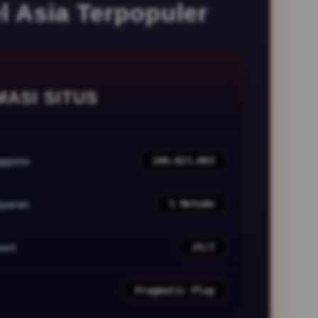
l Asia Terpopuler
MASI SITUS
ngguna
100.023.003
ayaran
5 Metode
ort
24/7
Pragmatic Play