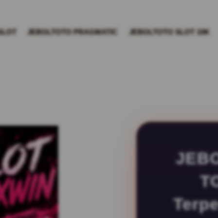
SLOT
JEBOLTOTO PRAGMATIC
JEBOLTOTO SLOT 10K
JEBO
T
Terp