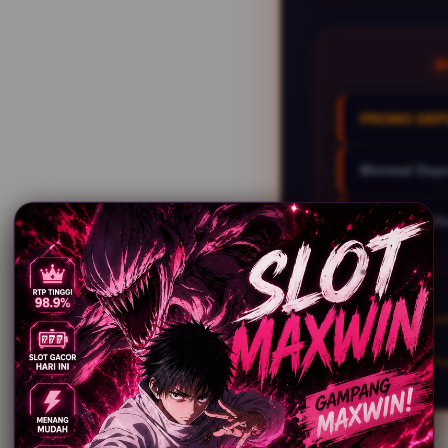
PROMO DEPO
Minimal Depo
Minimal Wit