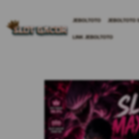
Skip
to
content
JEBOLTOTO
JEBOLTOTO 
LINK JEBOLTOTO
Buka Info Lebih Lanjut