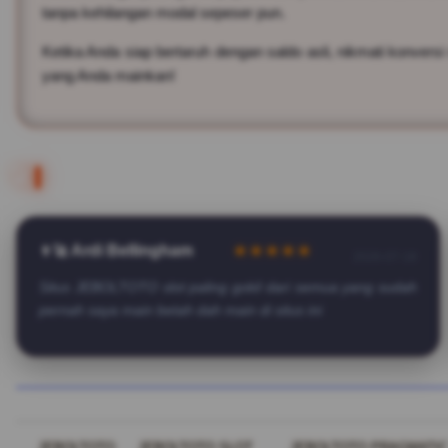
tanpa kehilangan modal sepeser pun.
Ketika Anda siap bertaruh dengan saldo asli, nikmati konvers
yang Anda mainkan!
ULASAN TERBARU KOMUNITAS 
Ardi Bellingham
★★★★★
2026-07-18
Situs JEBOLTOTO slot paling gokil dari semua yang sudah
pernah saya main betah dah main di situs ini
JEBOLTOTO
JEBOLTOTO SLOT
JEBOLTOTO PRAGMATI