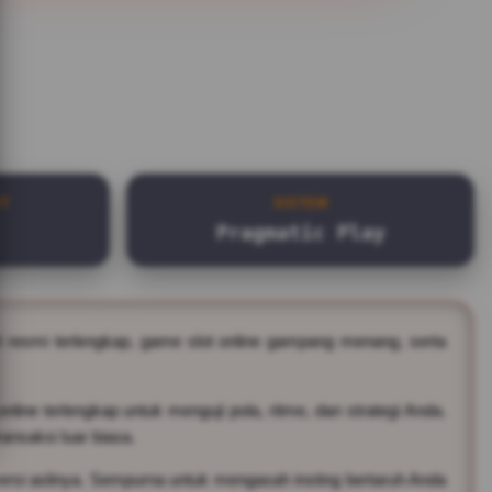
a dan Bandar Togel Asia
T
SISTEM
Pragmatic Play
l resmi terlengkap, game slot online gampang menang, serta
ine terlengkap untuk menguji pola, ritme, dan strategi Anda.
ansaksi luar biasa.
n versi aslinya. Sempurna untuk mengasah insting bertaruh Anda