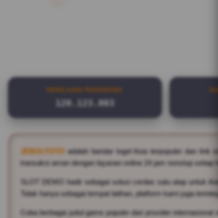
Layer Popup Close
JEBOLTOTO: Link Situ T
PENILAIAN PENGGUNA
S
120.123.003
JEBOLTOTO
adalah bandar togel Asia terpopuler dan link
transaksi aman dengan layanan online 24 jam nonstop setiap h
SLOT DEMO hadir sebagai solusi cerdas satu atap untuk Anda!
Tidak hanya sebagai tempat latihan, platform kami juga teri
Coba berbagai judul game populer dari provider internasional 