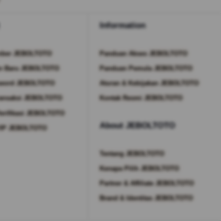
Information
mber JEBOLTOTO
Panduan Akses JEBOLTOTO
un Baru JEBOLTOTO
Panduan Pemula JEBOLTOTO
sword JEBOLTOTO
Aturan & Kebijakan JEBOLTOTO
ransaksi JEBOLTOTO
Kontak Resmi JEBOLTOTO
erifikasi JEBOLTOTO
About JEBOLTOTO
VIP JEBOLTOTO
Tentang JEBOLTOTO
Kenapa Pilih JEBOLTOTO
Partner & Affiliate JEBOLTOTO
Brand & Identitas JEBOLTOTO