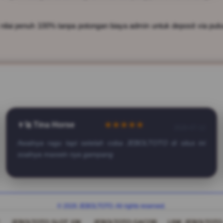
i nilai penuh 100% tanpa potongan biaya admin untuk deposit via pul
JEBOLTOTO
Tina Horse
★★★★★
2026-07-12
Awalnya ragu tapi setelah coba JEBOLTOTO di situs ini
soalnya maxwin nya gampang
© 2026 JEBOLTOTO. All rights reserved.
C
JEBOLTOTO SLOT 10K
JEBOLTOTO GACOR
LINK JEBOLTOTO