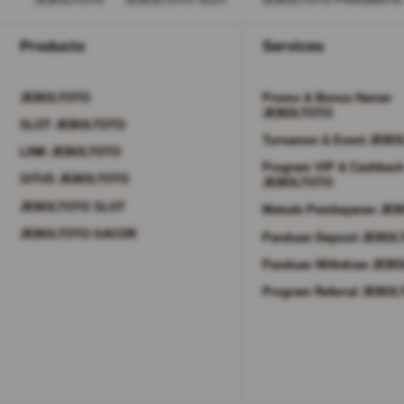
Footer Navigation
Products
Services
JEBOLTOTO
Promo & Bonus Harian
JEBOLTOTO
SLOT JEBOLTOTO
Turnamen & Event JEB
LINK JEBOLTOTO
Program VIP & Cashbac
SITUS JEBOLTOTO
JEBOLTOTO
JEBOLTOTO SLOT
Metode Pembayaran JE
JEBOLTOTO GACOR
Panduan Deposit JEBO
Panduan Withdraw JEB
Program Referral JEBO