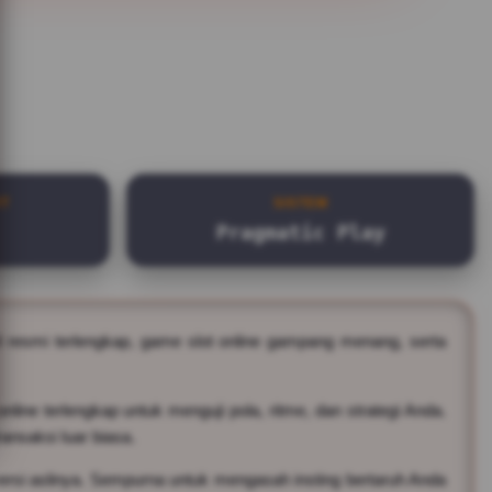
a dan Bandar Togel Asia
T
SISTEM
Pragmatic Play
l resmi terlengkap, game slot online gampang menang, serta
ine terlengkap untuk menguji pola, ritme, dan strategi Anda.
ansaksi luar biasa.
n versi aslinya. Sempurna untuk mengasah insting bertaruh Anda