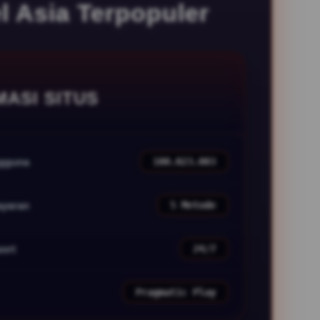
l Asia Terpopuler
MASI SITUS
ngguna
100.023.003
ayaran
5 Metode
ort
24/7
Pragmatic Play