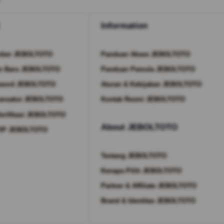
Information
mber JEBOLTOTO
Panduan Akses JEBOLTOTO
un Baru JEBOLTOTO
Panduan Pemula JEBOLTOTO
sword JEBOLTOTO
Aturan & Kebijakan JEBOLTOTO
ransaksi JEBOLTOTO
Kontak Resmi JEBOLTOTO
erifikasi JEBOLTOTO
About JEBOLTOTO
VIP JEBOLTOTO
Tentang JEBOLTOTO
Kenapa Pilih JEBOLTOTO
Partner & Affiliate JEBOLTOTO
Brand & Identitas JEBOLTOTO