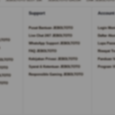
Support
Account
Pusat Bantuan JEBOLTOTO
Login Me
Live Chat 24/7 JEBOLTOTO
Daftar Ak
OLTOTO
WhatsApp Support JEBOLTOTO
Lupa Pas
k
FAQ JEBOLTOTO
Riwayat T
Kebijakan Privasi JEBOLTOTO
Panduan V
BOLTOTO
Syarat & Ketentuan JEBOLTOTO
Program 
LTOTO
Responsible Gaming JEBOLTOTO
OLTOTO
LTOTO