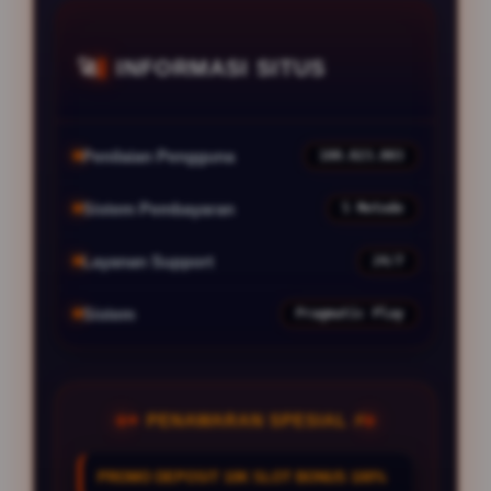
INFORMASI SITUS
Penilaian Pengguna
100.023.003
Sistem Pembayaran
5 Metode
Layanan Support
24/7
Sistem
Pragmatic Play
PENAWARAN SPESIAL
PROMO DEPOSIT 10K SLOT BONUS 100%