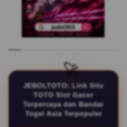
JEBOLTOTO: Link Situ
TOTO Slot Gacor
Terpercaya dan Bandar
Togel Asia Terpopuler