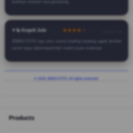
soalnya maxwin nya gampang
Angeli Jule
★★★★☆
2026-07-14
JEBOLTOTO nya seru cuma loading kadang agak lambat
saran saya dipercepat biar makin puas mainnya
© 2026 JEBOLTOTO. All rights reserved.
Buka
Footer Navigation
Products