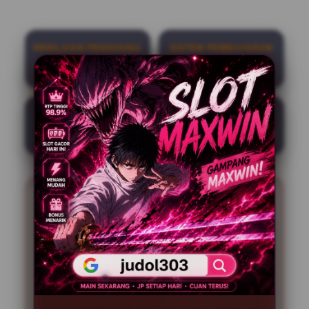
PENILAIAN PENGGUNA
SISTEM PEMBAYARAN
120.123.003
5 Metode
LAYANAN SUPPORT
SISTEM
24/7
Pragmatic Play
JEBOLTOTO
adalah bandar togel Asia terpopuler
dan link situs TOTO slot gacor terpercaya. Kami
menyediakan pasaran togel resmi terlengkap,
game slot online gampang menang, serta
transaksi aman dengan layanan online 24 jam
nonstop setiap hari!