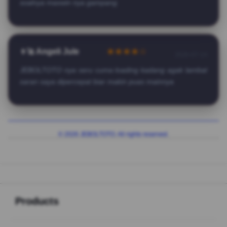
soalnya maxwin nya gampang
Angeli Jule
★★★★☆
2026-07-14
JEBOLTOTO nya seru cuma loading kadang agak lambat
saran saya dipercepat biar makin puas mainnya
© 2026 JEBOLTOTO. All rights reserved.
Buka
Footer Navigation
Products