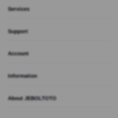
Buka
Services
Buka
Support
Buka
Account
Buka
Information
Buka
About JEBOLTOTO