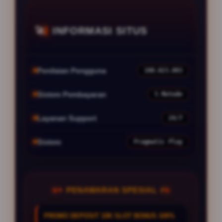
INFORMASI SITUS
Penilaian Pengguna
100.023.003
Sistem Pembayaran
5 Metode
Layanan Support
24/7
Sistem
Pragmatic Play
PENAWARAN SPESIAL
PROMO DEPOSIT 10K SLOT BONUS 100%