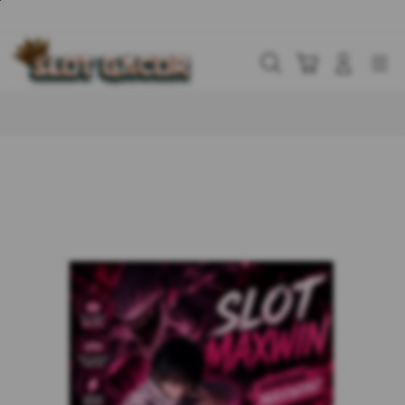
Skip
to
content
Cari
Troli
Login
Navigation
Buka Info Lebih Lanjut