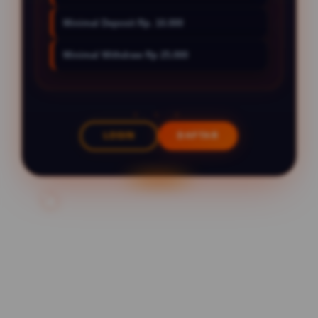
Minimal Deposit Rp. 10.000
Minimal Withdraw Rp 25.000
LOGIN
DAFTAR
Layer Popup Close
JEBOLTOTO: Link Situ
TOTO Slot Gacor Terpercaya
dan Bandar Togel Asia
Terpopuler