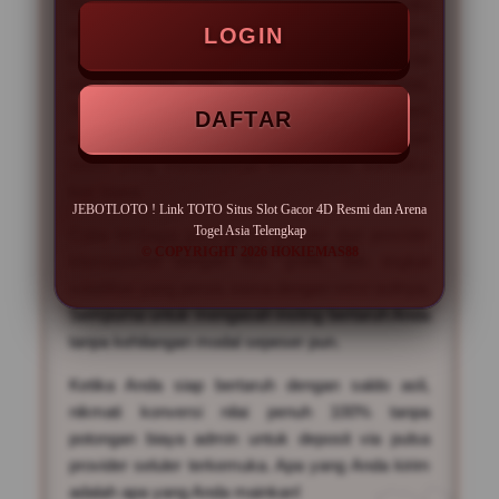
SLOT DEMO hadir sebagai solusi cerdas satu
atap untuk Anda! Kami menyediakan akses gratis
LOGIN
ke ribuan simulator mesin slot online terlengkap
untuk menguji pola, ritme, dan strategi Anda.
Tidak hanya sebagai tempat latihan, platform
DAFTAR
kami juga terintegrasi dengan gerbang taruhan
resmi yang menawarkan kemudahan transaksi
luar biasa.
JEBOTLOTO ! Link TOTO Situs Slot Gacor 4D Resmi dan Arena
Togel Asia Telengkap
Coba berbagai judul game populer dari provider
© COPYRIGHT 2026 HOKIEMAS88
internasional dengan fitur, grafik, dan tingkat
volatilitas yang persis sama dengan versi aslinya.
Sempurna untuk mengasah insting bertaruh Anda
tanpa kehilangan modal sepeser pun.
Ketika Anda siap bertaruh dengan saldo asli,
nikmati konversi nilai penuh 100% tanpa
potongan biaya admin untuk deposit via pulsa
provider seluler terkemuka. Apa yang Anda kirim
adalah apa yang Anda mainkan!