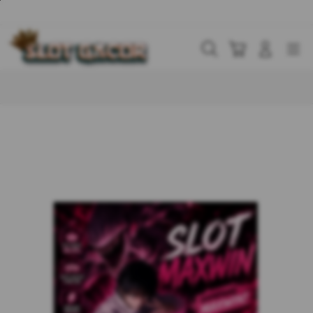
Skip
to
content
Cari
Troli
Login
Navigation
Buka Info Lebih Lanjut