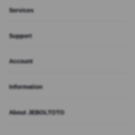
Buka
Services
Buka
Support
Buka
Account
Buka
Information
Buka
About JEBOLTOTO