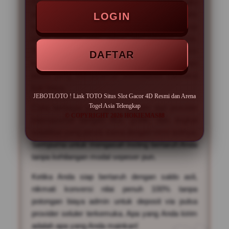
SLOT DEMO hadir sebagai solusi cerdas satu
atap untuk Anda! Kami menyediakan akses gratis
LOGIN
ke ribuan simulator mesin slot online terlengkap
untuk menguji pola, ritme, dan strategi Anda.
Tidak hanya sebagai tempat latihan, platform
DAFTAR
kami juga terintegrasi dengan gerbang taruhan
resmi yang menawarkan kemudahan transaksi
luar biasa.
JEBOTLOTO ! Link TOTO Situs Slot Gacor 4D Resmi dan Arena
Togel Asia Telengkap
Coba berbagai judul game populer dari provider
© COPYRIGHT 2026 HOKIEMAS88
internasional dengan fitur, grafik, dan tingkat
volatilitas yang persis sama dengan versi aslinya.
Sempurna untuk mengasah insting bertaruh Anda
tanpa kehilangan modal sepeser pun.
Ketika Anda siap bertaruh dengan saldo asli,
nikmati konversi nilai penuh 100% tanpa
potongan biaya admin untuk deposit via pulsa
provider seluler terkemuka. Apa yang Anda kirim
adalah apa yang Anda mainkan!