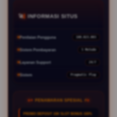
INFORMASI SITUS
Penilaian Pengguna
100.023.003
Sistem Pembayaran
5 Metode
Layanan Support
24/7
Sistem
Pragmatic Play
PENAWARAN SPESIAL
PROMO DEPOSIT 10K SLOT BONUS 100%