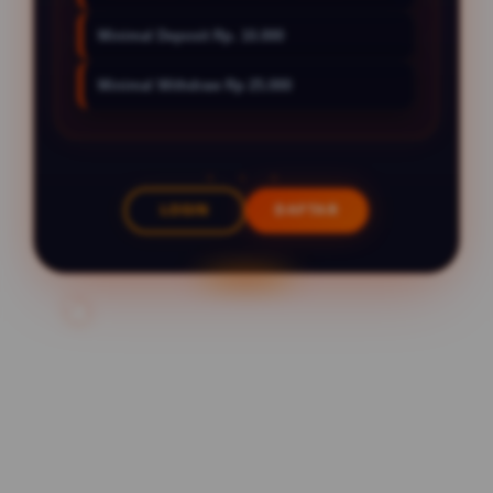
Minimal Deposit Rp. 10.000
Minimal Withdraw Rp 25.000
LOGIN
DAFTAR
Layer Popup Close
JEBOLTOTO: Link Situ
TOTO Slot Gacor Terpercaya
dan Bandar Togel Asia
Terpopuler