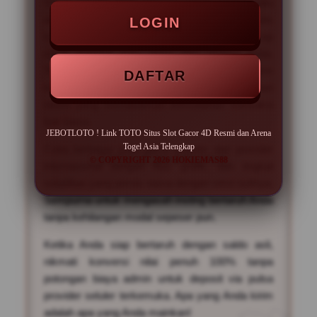
SLOT DEMO hadir sebagai solusi cerdas satu
atap untuk Anda! Kami menyediakan akses gratis
LOGIN
ke ribuan simulator mesin slot online terlengkap
untuk menguji pola, ritme, dan strategi Anda.
Tidak hanya sebagai tempat latihan, platform
DAFTAR
kami juga terintegrasi dengan gerbang taruhan
resmi yang menawarkan kemudahan transaksi
luar biasa.
JEBOTLOTO ! Link TOTO Situs Slot Gacor 4D Resmi dan Arena
Togel Asia Telengkap
Coba berbagai judul game populer dari provider
© COPYRIGHT 2026 HOKIEMAS88
internasional dengan fitur, grafik, dan tingkat
volatilitas yang persis sama dengan versi aslinya.
Sempurna untuk mengasah insting bertaruh Anda
tanpa kehilangan modal sepeser pun.
Ketika Anda siap bertaruh dengan saldo asli,
nikmati konversi nilai penuh 100% tanpa
potongan biaya admin untuk deposit via pulsa
provider seluler terkemuka. Apa yang Anda kirim
adalah apa yang Anda mainkan!