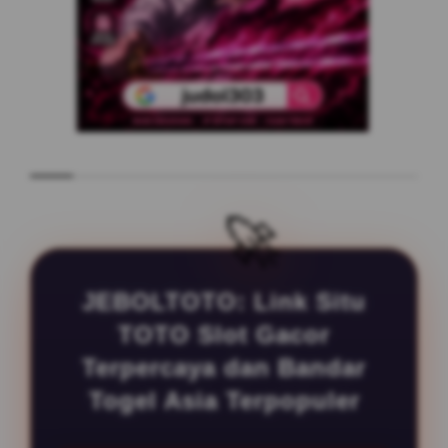
JEBOLTOTO: Link Situ
TOTO Slot Gacor
Terpercaya dan Bandar
Togel Asia Terpopuler