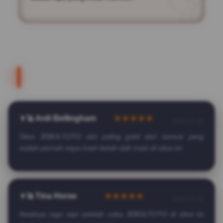
ULASAN TERBARU KOMUNITAS
JEBOLTOTO
Ardi Bellingham
★★★★★
2026-07-18
Situs JEBOLTOTO slot paling gokil dari semua yang
sudah pernah saya main betah dah main di situs ini
Tina Horse
★★★★★
2026-07-12
Awalnya ragu tapi setelah coba JEBOLTOTO di situs ini