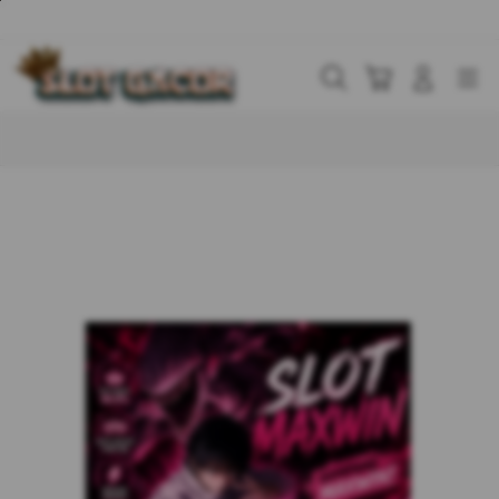
Skip
to
content
Cari
Troli
Login
Navigation
Buka Info Lebih Lanjut