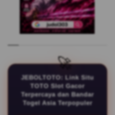
JEBOLTOTO: Link Situ
TOTO Slot Gacor
Terpercaya dan Bandar
Togel Asia Terpopuler