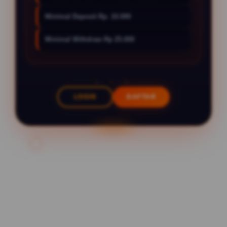
Minimal Deposit Rp. 10.000
Minimal Withdraw Rp 25.000
LOGIN
DAFTAR
Layer Popup Close
JEBOLTOTO: Link Situ
TOTO Slot Gacor Terpercaya
dan Bandar Togel Asia
Terpopuler