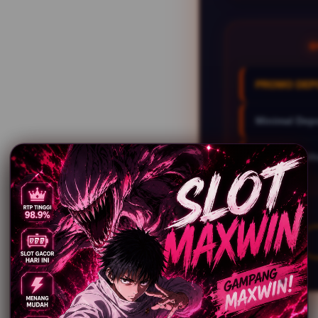
PROMO DEPO
Minimal Depo
Minimal Wit