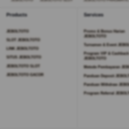
Footer Navigation
Products
Services
JEBOLTOTO
Promo & Bonus Harian
JEBOLTOTO
SLOT JEBOLTOTO
Turnamen & Event JEB
LINK JEBOLTOTO
Program VIP & Cashbac
SITUS JEBOLTOTO
JEBOLTOTO
JEBOLTOTO SLOT
Metode Pembayaran JE
JEBOLTOTO GACOR
Panduan Deposit JEBO
Panduan Withdraw JEB
Program Referral JEBO