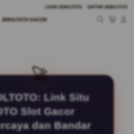
LOGIN JEBOLTOTO
DAFTAR JEBOLTOTO
Cari
Troli
Login/Sign-Up
JEBOLTOTO GACOR
Cari
LTOTO: Link Situ
OTO Slot Gacor
ercaya dan Bandar