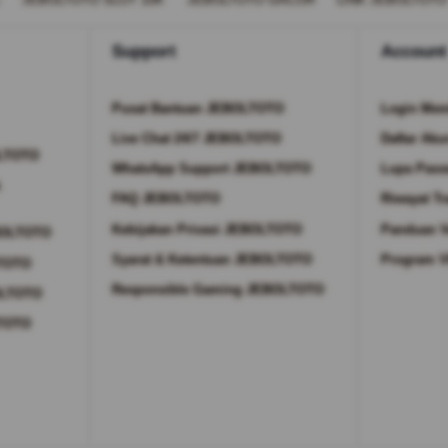
Support
Account
Pusat Bantuan JEBOLTOTO
Login Me
Live Chat 24/7 JEBOLTOTO
Daftar Ak
OLTOTO
WhatsApp Support JEBOLTOTO
Lupa Pas
k
FAQ JEBOLTOTO
Riwayat T
Kebijakan Privasi JEBOLTOTO
Panduan V
BOLTOTO
Syarat & Ketentuan JEBOLTOTO
Program 
LTOTO
Responsible Gaming JEBOLTOTO
OLTOTO
LTOTO