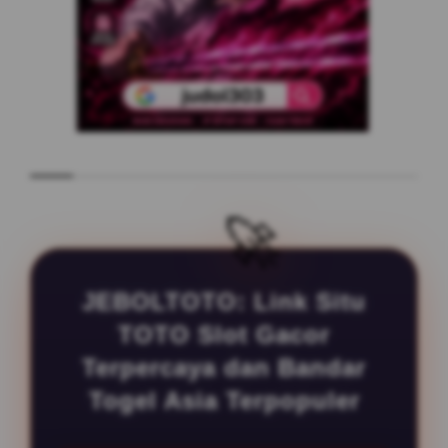
JEBOLTOTO: Link Situ
TOTO Slot Gacor
Terpercaya dan Bandar
Togel Asia Terpopuler