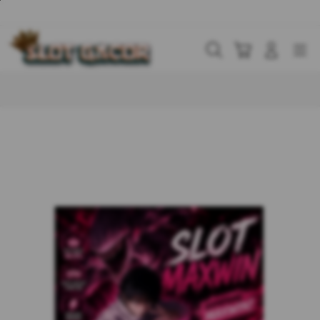
Skip
to
content
Cari
Troli
Login
Navigation
Buka Info Lebih Lanjut