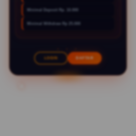
Minimal Deposit Rp. 10.000
Minimal Withdraw Rp 25.000
LOGIN
DAFTAR
Layer Popup Close
JEBOLTOTO: Link Situ
TOTO Slot Gacor Terpercaya
dan Bandar Togel Asia
Terpopuler