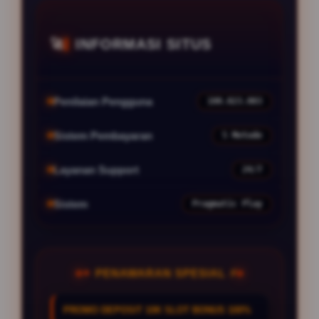
INFORMASI SITUS
Penilaian Pengguna
100.023.003
Sistem Pembayaran
5 Metode
Layanan Support
24/7
Sistem
Pragmatic Play
PENAWARAN SPESIAL
PROMO DEPOSIT 10K SLOT BONUS 100%