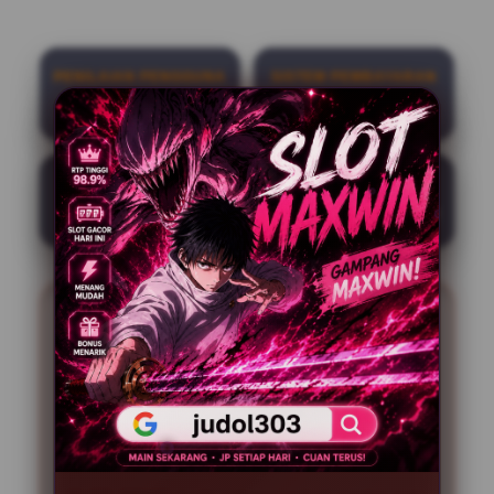
PENILAIAN PENGGUNA
SISTEM PEMBAYARAN
120.123.003
5 Metode
LAYANAN SUPPORT
SISTEM
24/7
Pragmatic Play
JEBOLTOTO
adalah bandar togel Asia terpopuler
dan link situs TOTO slot gacor terpercaya. Kami
menyediakan pasaran togel resmi terlengkap,
game slot online gampang menang, serta
transaksi aman dengan layanan online 24 jam
nonstop setiap hari!