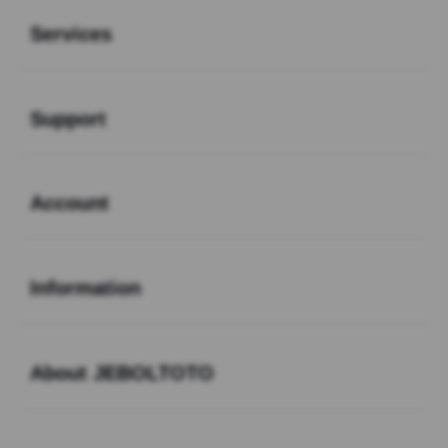
Buka
Services
Buka
Support
Buka
Account
Buka
Information
Buka
About JEBOLTOTO