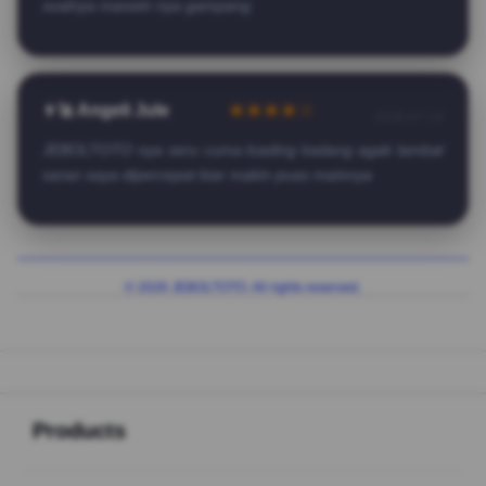
soalnya maxwin nya gampang
Angeli Jule
★★★★☆
2026-07-14
JEBOLTOTO nya seru cuma loading kadang agak lambat
saran saya dipercepat biar makin puas mainnya
© 2026 JEBOLTOTO. All rights reserved.
Buka
Footer Navigation
Products