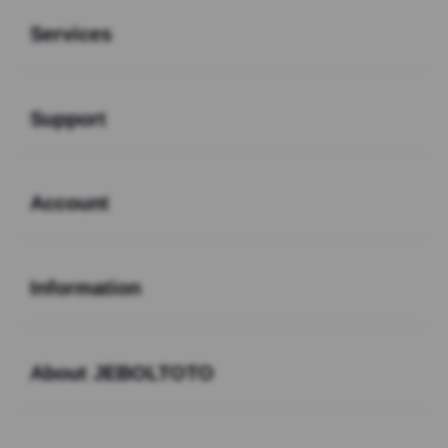
Buka
Services
Buka
Support
Buka
Account
Buka
Information
Buka
About JEBOLTOTO