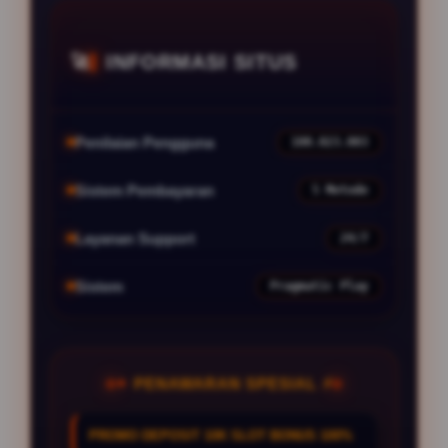
INFORMASI SITUS
Penilaian Pengguna
100.023.003
Sistem Pembayaran
5 Metode
Layanan Support
24/7
Sistem
Pragmatic Play
PENAWARAN SPESIAL
PROMO DEPOSIT 10K SLOT BONUS 100%