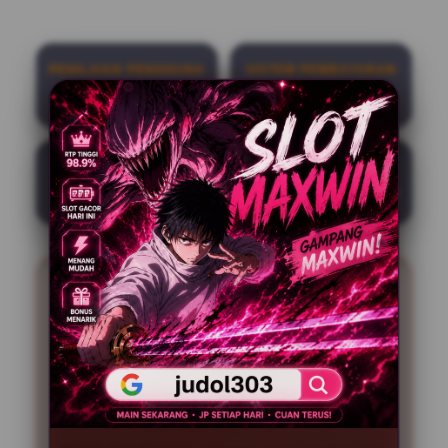
PENILAIAN PENGGUNA
SISTEM PEMBAYARAN
120.123.003
5 Metode
LAYANAN SUPPORT
SISTEM
24/7
Pragmatic Play
JEBOLTOTO
adalah bandar togel Asia terpopuler
dan link situs TOTO slot gacor terpercaya. Kami
menyediakan pasaran togel resmi terlengkap,
game slot online gampang menang, serta
transaksi aman dengan layanan online 24 jam
nonstop setiap hari!