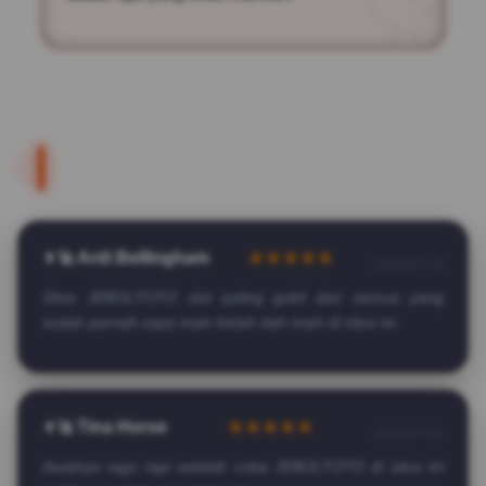
ULASAN TERBARU KOMUNITAS
JEBOLTOTO
Ardi Bellingham
★★★★★
2026-07-18
Situs JEBOLTOTO slot paling gokil dari semua yang
sudah pernah saya main betah dah main di situs ini
Tina Horse
★★★★★
2026-07-12
Awalnya ragu tapi setelah coba JEBOLTOTO di situs ini