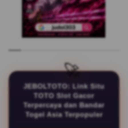
JEBOLTOTO: Link Situ
TOTO Slot Gacor
Terpercaya dan Bandar
Togel Asia Terpopuler