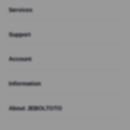
Buka
Services
Buka
Support
Buka
Account
Buka
Information
Buka
About JEBOLTOTO