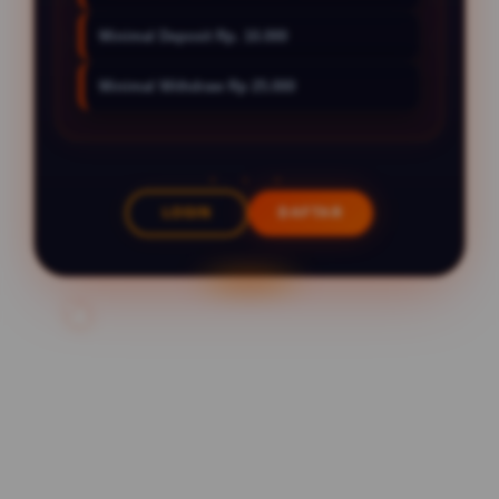
Minimal Deposit Rp. 10.000
Minimal Withdraw Rp 25.000
LOGIN
DAFTAR
Layer Popup Close
JEBOLTOTO: Link Situ
TOTO Slot Gacor Terpercaya
dan Bandar Togel Asia
Terpopuler