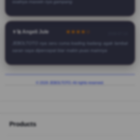
soalnya maxwin nya gampang
Angeli Jule
★★★★☆
2026-07-14
JEBOLTOTO nya seru cuma loading kadang agak lambat
saran saya dipercepat biar makin puas mainnya
© 2026 JEBOLTOTO. All rights reserved.
Buka
Footer Navigation
Products