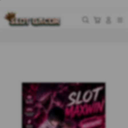
Skip
to
content
Cari
Troli
Login
Navigation
Buka Info Lebih Lanjut