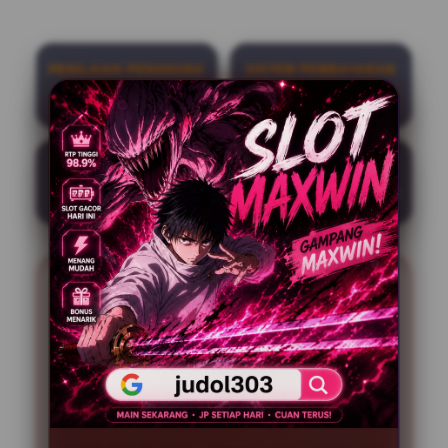
PENILAIAN PENGGUNA
SISTEM PEMBAYARAN
120.123.003
5 Metode
LAYANAN SUPPORT
SISTEM
24/7
Pragmatic Play
JEBOLTOTO
adalah bandar togel Asia terpopuler
dan link situs TOTO slot gacor terpercaya. Kami
menyediakan pasaran togel resmi terlengkap,
game slot online gampang menang, serta
transaksi aman dengan layanan online 24 jam
nonstop setiap hari!