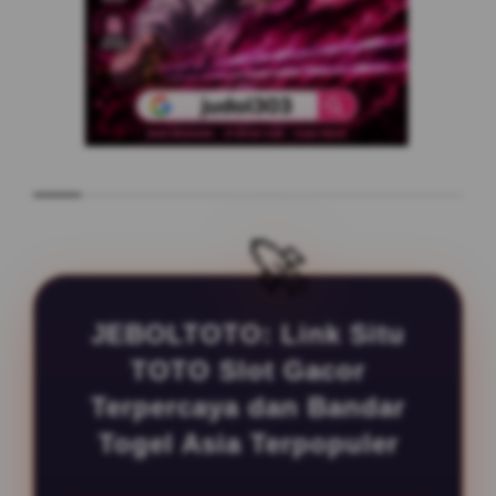
JEBOLTOTO: Link Situ
TOTO Slot Gacor
Terpercaya dan Bandar
Togel Asia Terpopuler