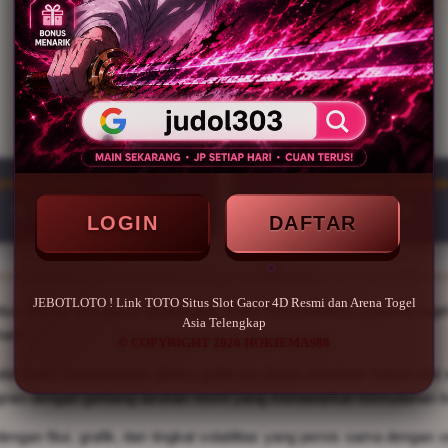
OTO Slot Gacor Terpercay
Terpopuler
ISTEM PEMBAYARAN
LAYANAN SUPPOR
5 Metode
24/7
LOGIN
DAFTAR
JEBOTLOTO ! Link TOTO Situs Slot Gacor 4D Resmi dan Arena Togel
 situs TOTO slot gacor terpercaya. Kami menyediakan pasaran toge
Asia Telengkap
ari!
© COPYRIGHT 2026 HOKIEMAS88
 Kami menyediakan akses gratis ke ribuan simulator mesin slot onl
ntegrasi dengan gerbang taruhan resmi yang menawarkan kemudahan tr
dengan fitur, grafik, dan tingkat volatilitas yang persis sama denga