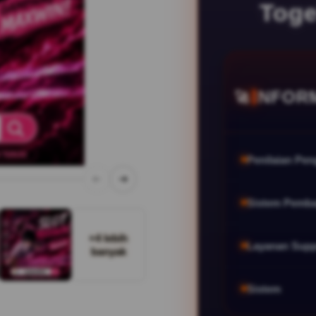
Toge
INFOR
Penilaian Pe
Sebelumnya
Berikutnya
Sistem Pemb
+4 lebih
Layanan Supp
banyak
Sistem