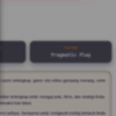
a dan Bandar Togel Asia
T
SISTEM
Pragmatic Play
l resmi terlengkap, game slot online gampang menang, serta
ine terlengkap untuk menguji pola, ritme, dan strategi Anda.
ansaksi luar biasa.
n versi aslinya. Sempurna untuk mengasah insting bertaruh Anda