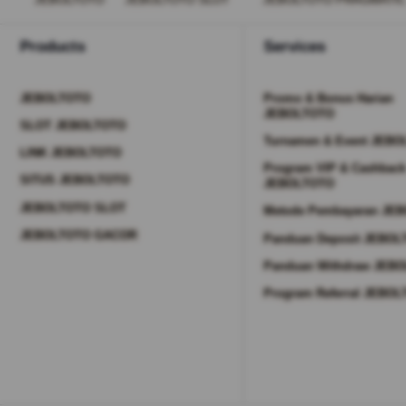
Footer Navigation
Products
Services
JEBOLTOTO
Promo & Bonus Harian
JEBOLTOTO
SLOT JEBOLTOTO
Turnamen & Event JEB
LINK JEBOLTOTO
Program VIP & Cashbac
SITUS JEBOLTOTO
JEBOLTOTO
JEBOLTOTO SLOT
Metode Pembayaran JE
JEBOLTOTO GACOR
Panduan Deposit JEBO
Panduan Withdraw JEB
Program Referral JEBO