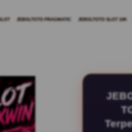
SLOT
JEBOLTOTO PRAGMATIC
JEBOLTOTO SLOT 10K
JEBO
T
Terp