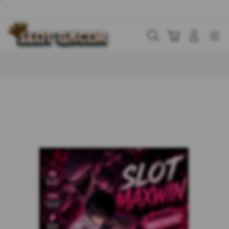
Skip
to
content
Cari
Troli
Login
Navigation
Buka Info Lebih Lanjut