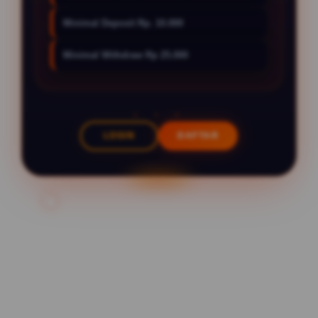
Minimal Deposit Rp. 10.000
Minimal Withdraw Rp 25.000
LOGIN
DAFTAR
Layer Popup Close
JEBOLTOTO: Link Situ
TOTO Slot Gacor Terpercaya
dan Bandar Togel Asia
Terpopuler