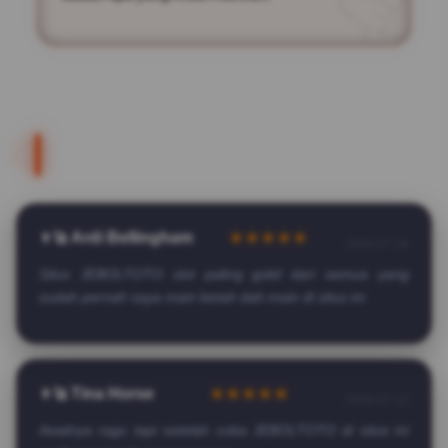
ULASAN TERBARU KOMUNITAS
JEBOLTOTO
Ardi Bellingham
★★★★★
2026-07-18
Situs JEBOLTOTO slot paling gokil dari semua yang
sudah pernah saya main betah dah main di situs ini
Tina Horse
★★★★★
2026-07-12
Awalnya ragu tapi setelah coba JEBOLTOTO di situs ini