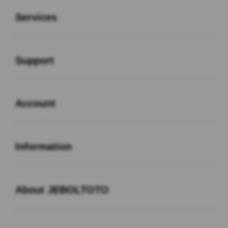
Buka
Services
Buka
Support
Buka
Account
Buka
Information
Buka
About JEBOLTOTO