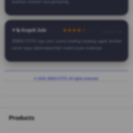
soalnya maxwin nya gampang
Angeli Jule
★★★★☆
2026-07-14
JEBOLTOTO nya seru cuma loading kadang agak lambat
saran saya dipercepat biar makin puas mainnya
© 2026 JEBOLTOTO. All rights reserved.
Buka
Footer Navigation
Products