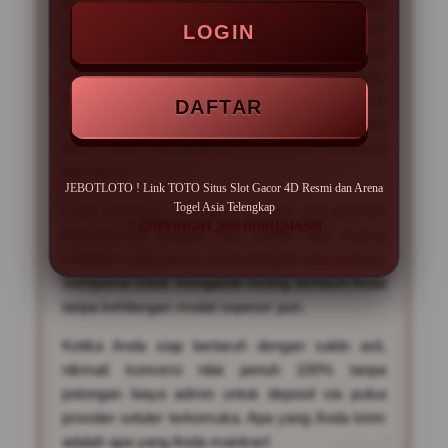
SLOT DEMO hadir sebagai solusi cerdas satu
atap untuk Anda! Kami menyediakan akses gratis
LOGIN
ke ribuan simulator mesin slot online terlengkap
untuk menguji pola, ritme, dan strategi Anda.
Tidak hanya sebagai tempat latihan, platform
DAFTAR
kami juga terintegrasi dengan gerbang taruhan
resmi yang menawarkan kemudahan transaksi
luar biasa.
JEBOTLOTO ! Link TOTO Situs Slot Gacor 4D Resmi dan Arena
Togel Asia Telengkap
Coba berbagai judul game populer dari provider
© COPYRIGHT 2026 HOKIEMAS88
internasional dengan fitur, grafik, dan tingkat
volatilitas yang persis sama dengan versi aslinya.
Sempurna untuk mengasah insting bertaruh Anda
tanpa kehilangan modal sepeser pun.
Ketika Anda siap bertaruh dengan saldo asli,
nikmati konversi nilai penuh 100% tanpa
potongan biaya admin untuk deposit via pulsa
provider seluler terkemuka. Apa yang Anda kirim
adalah apa yang Anda mainkan!