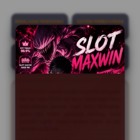
PENILAIAN PENGGUNA
SISTEM PEMBAYARAN
120.123.003
5 Metode
LAYANAN SUPPORT
SISTEM
24/7
Pragmatic Play
JEBOLTOTO
adalah bandar togel Asia terpopuler
dan link situs TOTO slot gacor terpercaya. Kami
menyediakan pasaran togel resmi terlengkap,
game slot online gampang menang, serta
transaksi aman dengan layanan online 24 jam
nonstop setiap hari!