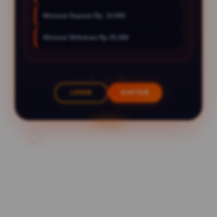
Minimal Deposit Rp. 10.000
Minimal Withdraw Rp 25.000
LOGIN
DAFTAR
Layer Popup Close
JEBOLTOTO: Link Situ
TOTO Slot Gacor Terpercaya
dan Bandar Togel Asia
Terpopuler