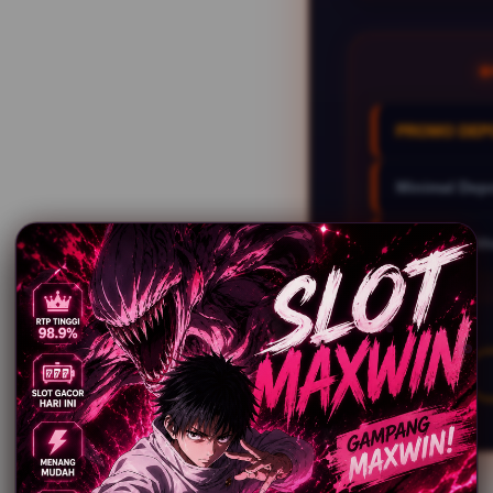
PROMO DEPO
Minimal Depo
Minimal Wit