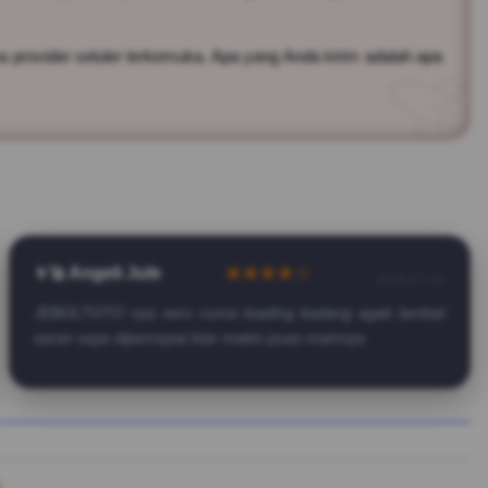
sa provider seluler terkemuka. Apa yang Anda kirim adalah apa
Angeli Jule
★★★★☆
2026-07-14
JEBOLTOTO nya seru cuma loading kadang agak lambat
saran saya dipercepat biar makin puas mainnya