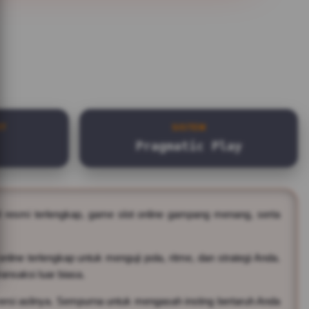
a dan Bandar Togel Asia
T
SISTEM
Pragmatic Play
l resmi terlengkap, game slot online gampang menang, serta
ine terlengkap untuk menguji pola, ritme, dan strategi Anda.
ansaksi luar biasa.
n versi aslinya. Sempurna untuk mengasah insting bertaruh Anda