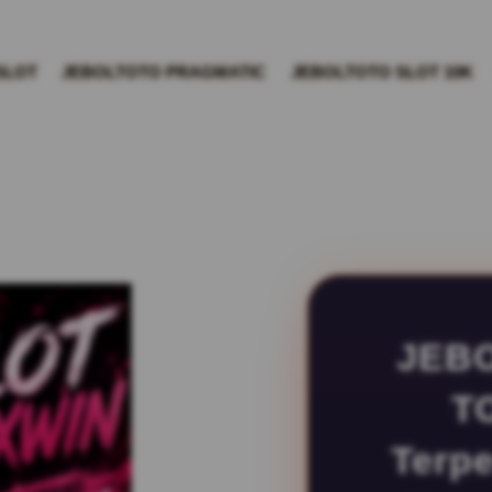
SLOT
JEBOLTOTO PRAGMATIC
JEBOLTOTO SLOT 10K
JEBO
T
Terp