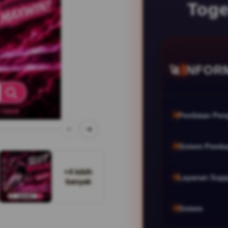
Toge
INFOR
Penilaian Pe
Sebelumnya
Berikutnya
Sistem Pemb
+4 lebih
Layanan Supp
banyak
Sistem