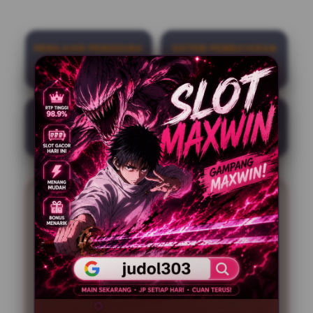
PENILAIAN PENGGUNA
SISTEM PEMBAYARAN
120.123.003
5 Metode
LAYANAN SUPPORT
SISTEM
24/7
Pragmatic Play
JEBOLTOTO
adalah bandar togel Asia terpopuler
dan link situs TOTO slot gacor terpercaya. Kami
menyediakan pasaran togel resmi terlengkap,
game slot online gampang menang, serta
transaksi aman dengan layanan online 24 jam
nonstop setiap hari!