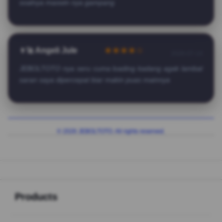
soalnya maxwin nya gampang
Angeli Jule
★★★★☆
2026-07-14
JEBOLTOTO nya seru cuma loading kadang agak lambat
saran saya dipercepat biar makin puas mainnya
© 2026 JEBOLTOTO. All rights reserved.
Buka
Footer Navigation
Products