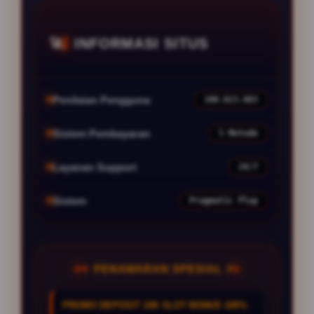
INFORMASI SITUS
Penilaian Pengguna
100.023.003
Sistem Pembayaran
5 Metode
Layanan Support
24/7
Sistem
Pragmatic Play
PENAWARAN SPESIAL
PROMO DEPOSIT 10K SLOT BONUS 100%