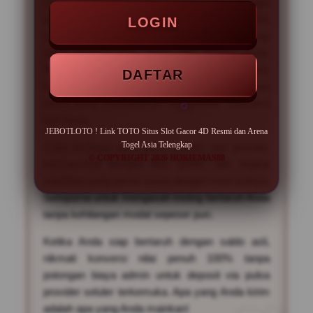
SLOT DEMO hadir sebagai solusi cerdas satu
atap untuk Anda! Kami menyediakan akses gratis
LOGIN
ke ribuan simulator mesin slot online terlengkap
untuk menguji pola, ritme, dan strategi Anda.
Tidak hanya sebagai tempat latihan, platform
DAFTAR
kami juga terintegrasi dengan gerbang taruhan
resmi yang menawarkan kemudahan transaksi
luar biasa.
JEBOTLOTO ! Link TOTO Situs Slot Gacor 4D Resmi dan Arena
Togel Asia Telengkap
Coba berbagai judul game populer dari provider
© COPYRIGHT 2026 HOKIEMAS88
internasional dengan fitur, grafik, dan tingkat
volatilitas yang persis sama dengan versi aslinya.
Sempurna untuk mengasah insting bertaruh Anda
tanpa kehilangan modal sepeser pun.
Ketika Anda siap bertaruh dengan saldo asli,
nikmati konversi nilai penuh 100% tanpa
potongan biaya admin untuk deposit via pulsa
provider seluler terkemuka. Apa yang Anda kirim
adalah apa yang Anda mainkan!