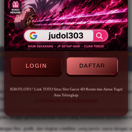
OTO Slot Gacor Terpercay
Terpopuler
ISTEM PEMBAYARAN
LAYANAN SUPPOR
5 Metode
24/7
LOGIN
DAFTAR
JEBOTLOTO ! Link TOTO Situs Slot Gacor 4D Resmi dan Arena Togel
 situs TOTO slot gacor terpercaya. Kami menyediakan pasaran toge
Asia Telengkap
ari!
© COPYRIGHT 2026 HOKIEMAS88
 Kami menyediakan akses gratis ke ribuan simulator mesin slot onl
ntegrasi dengan gerbang taruhan resmi yang menawarkan kemudahan tr
dengan fitur, grafik, dan tingkat volatilitas yang persis sama denga