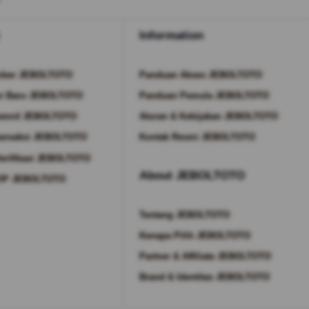
Information
mber JEBOLTOTO
Panduan Akses JEBOLTOTO
un Baru JEBOLTOTO
Panduan Pemula JEBOLTOTO
sword JEBOLTOTO
Aturan & Kebijakan JEBOLTOTO
ransaksi JEBOLTOTO
Kontak Resmi JEBOLTOTO
erifikasi JEBOLTOTO
About JEBOLTOTO
VIP JEBOLTOTO
Tentang JEBOLTOTO
Kenapa Pilih JEBOLTOTO
Partner & Affiliate JEBOLTOTO
Brand & Identitas JEBOLTOTO