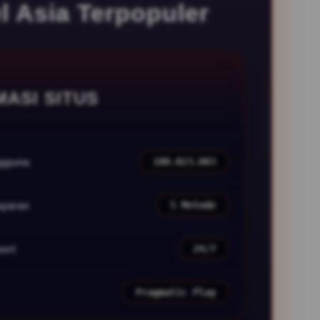
l Asia Terpopuler
MASI SITUS
ngguna
100.023.003
ayaran
5 Metode
ort
24/7
Pragmatic Play