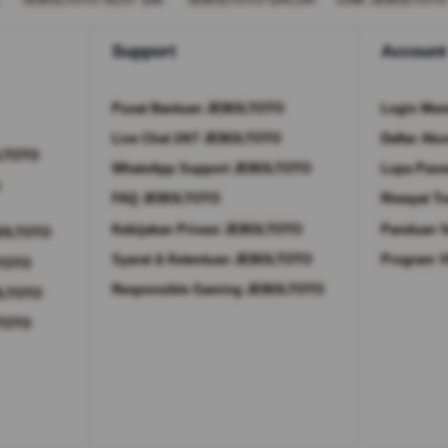
Support
Account
Pusat Bantuan JEBOLTOTO
Login Me
Live Chat 24/7 JEBOLTOTO
Daftar Ak
OLTOTO
WhatsApp Support JEBOLTOTO
Lupa Pas
k
FAQ JEBOLTOTO
Riwayat T
Kebijakan Privasi JEBOLTOTO
Panduan V
BOLTOTO
Syarat & Ketentuan JEBOLTOTO
Program 
LTOTO
Responsible Gaming JEBOLTOTO
OLTOTO
LTOTO