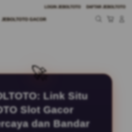
LOGIN JEBOLTOTO
DAFTAR JEBOLTOTO
Cari
Troli
Login/Sign-Up
JEBOLTOTO GACOR
Cari
LTOTO: Link Situ
OTO Slot Gacor
ercaya dan Bandar