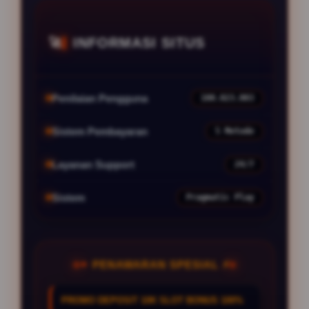
INFORMASI SITUS
Penilaian Pengguna
100.023.003
Sistem Pembayaran
5 Metode
Layanan Support
24/7
Sistem
Pragmatic Play
PENAWARAN SPESIAL
PROMO DEPOSIT 10K SLOT BONUS 100%