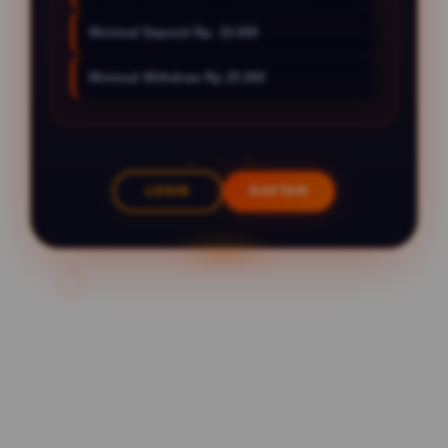
Minimal Deposit Rp. 10.000
Minimal Withdraw Rp 25.000
LOGIN
DAFTAR
Layer Popup Close
JEBOLTOTO: Link Situ
TOTO Slot Gacor Terpercaya
dan Bandar Togel Asia
Terpopuler