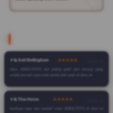
ULASAN TERBARU KOMUNITAS
JEBOLTOTO
Ardi Bellingham
★★★★★
2026-07-18
Situs JEBOLTOTO slot paling gokil dari semua yang
sudah pernah saya main betah dah main di situs ini
Tina Horse
★★★★★
2026-07-12
Awalnya ragu tapi setelah coba JEBOLTOTO di situs ini