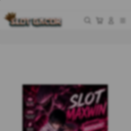
Skip
to
content
Cari
Troli
Login
Navigation
Buka Info Lebih Lanjut