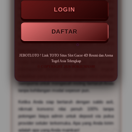
SLOT DEMO hadir sebagai solusi cerdas satu
atap untuk Anda! Kami menyediakan akses gratis
LOGIN
ke ribuan simulator mesin slot online terlengkap
untuk menguji pola, ritme, dan strategi Anda.
Tidak hanya sebagai tempat latihan, platform
DAFTAR
kami juga terintegrasi dengan gerbang taruhan
resmi yang menawarkan kemudahan transaksi
luar biasa.
JEBOTLOTO ! Link TOTO Situs Slot Gacor 4D Resmi dan Arena
Togel Asia Telengkap
Coba berbagai judul game populer dari provider
© COPYRIGHT 2026 HOKIEMAS88
internasional dengan fitur, grafik, dan tingkat
volatilitas yang persis sama dengan versi aslinya.
Sempurna untuk mengasah insting bertaruh Anda
tanpa kehilangan modal sepeser pun.
Ketika Anda siap bertaruh dengan saldo asli,
nikmati konversi nilai penuh 100% tanpa
potongan biaya admin untuk deposit via pulsa
provider seluler terkemuka. Apa yang Anda kirim
adalah apa yang Anda mainkan!