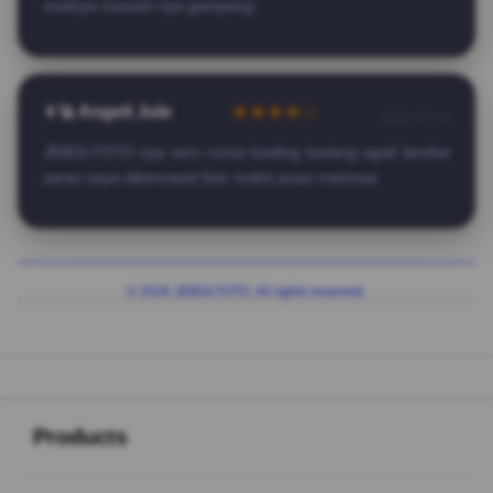
soalnya maxwin nya gampang
Angeli Jule
★★★★☆
2026-07-14
JEBOLTOTO nya seru cuma loading kadang agak lambat
saran saya dipercepat biar makin puas mainnya
© 2026 JEBOLTOTO. All rights reserved.
Buka
Footer Navigation
Products