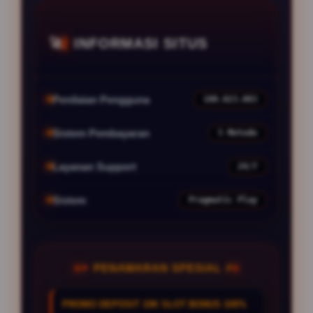
INFORMASI SITUS
Penilaian Pengguna
100.023.003
Sistem Pembayaran
5 Metode
Layanan Support
24/7
Sistem
Pragmatic Play
PENAWARAN SPESIAL
PROMO DEPOSIT 10K SLOT BONUS 100%