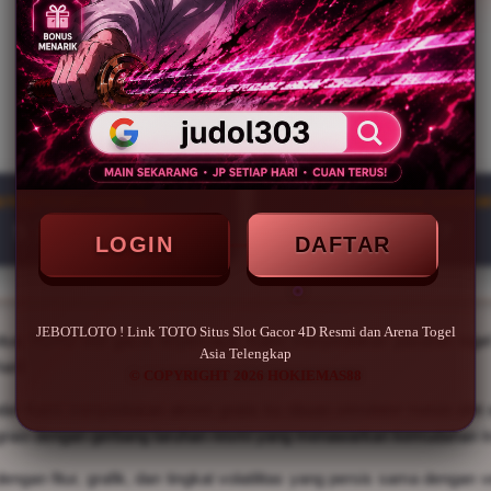
OTO Slot Gacor Terpercay
Terpopuler
ISTEM PEMBAYARAN
LAYANAN SUPPOR
5 Metode
24/7
LOGIN
DAFTAR
JEBOTLOTO ! Link TOTO Situs Slot Gacor 4D Resmi dan Arena Togel
 situs TOTO slot gacor terpercaya. Kami menyediakan pasaran toge
Asia Telengkap
ari!
© COPYRIGHT 2026 HOKIEMAS88
 Kami menyediakan akses gratis ke ribuan simulator mesin slot onl
ntegrasi dengan gerbang taruhan resmi yang menawarkan kemudahan tr
dengan fitur, grafik, dan tingkat volatilitas yang persis sama denga