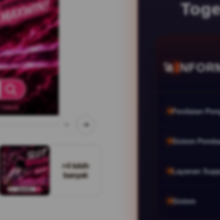
Toge
INFOR
Penilaian Pe
Sebelumnya
Berikutnya
Sistem Pemb
+4 lebih
Layanan Supp
banyak
Sistem