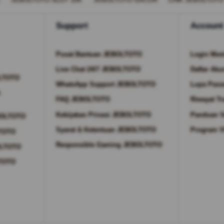
Support
Account
Pusat Bantuan JEBOLTOTO
Login Me
Live Chat 24/7 JEBOLTOTO
Daftar Ak
OLTOTO
WhatsApp Support JEBOLTOTO
Lupa Pas
k
FAQ JEBOLTOTO
Riwayat T
Kebijakan Privasi JEBOLTOTO
Panduan V
BOLTOTO
Syarat & Ketentuan JEBOLTOTO
Program 
LTOTO
Responsible Gaming JEBOLTOTO
OLTOTO
LTOTO