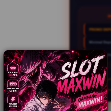
PROMO DEPO
Minimal Depo
Minimal Wit