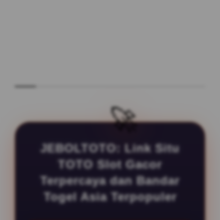
JEBOLTOTO: Link Situ
TOTO Slot Gacor
Terpercaya dan Bandar
Togel Asia Terpopuler