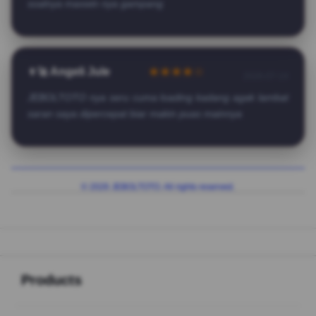
soalnya maxwin nya gampang
Angeli Jule
★★★★☆
2026-07-14
JEBOLTOTO nya seru cuma loading kadang agak lambat
saran saya dipercepat biar makin puas mainnya
© 2026 JEBOLTOTO. All rights reserved.
Buka
Footer Navigation
Products