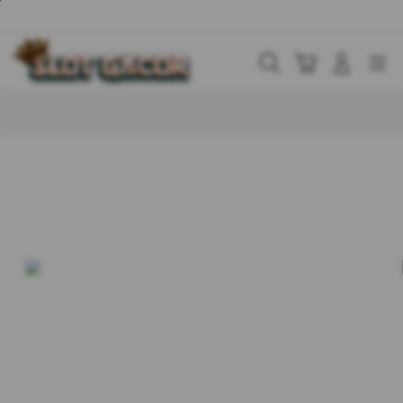
Skip
to
content
Cari
Troli
Login
Navigation
Buka Info Lebih Lanjut