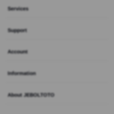
Buka
Services
Buka
Support
Buka
Account
Buka
Information
Buka
About JEBOLTOTO