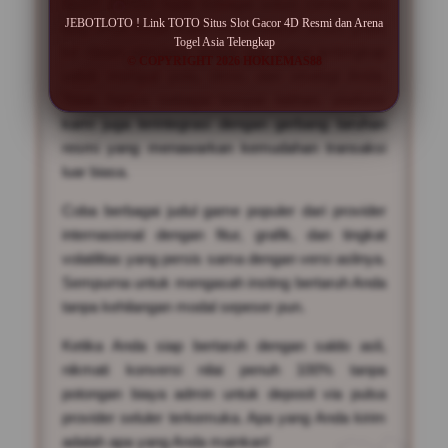
SLOT DEMO hadir sebagai solusi cerdas satu
JEBOTLOTO ! Link TOTO Situs Slot Gacor 4D Resmi dan Arena
atap untuk Anda! Kami menyediakan akses gratis
Togel Asia Telengkap
ke ribuan simulator mesin slot online terlengkap
© COPYRIGHT 2026 HOKIEMAS88
untuk menguji pola, ritme, dan strategi Anda.
Tidak hanya sebagai tempat latihan, platform
kami juga terintegrasi dengan gerbang taruhan
resmi yang menawarkan kemudahan transaksi
luar biasa.
Coba berbagai judul game populer dari provider
internasional dengan fitur, grafik, dan tingkat
volatilitas yang persis sama dengan versi aslinya.
Sempurna untuk mengasah insting bertaruh Anda
tanpa kehilangan modal sepeser pun.
Ketika Anda siap bertaruh dengan saldo asli,
nikmati konversi nilai penuh 100% tanpa
potongan biaya admin untuk deposit via pulsa
provider seluler terkemuka. Apa yang Anda kirim
adalah apa yang Anda mainkan!