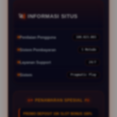
INFORMASI SITUS
Penilaian Pengguna
100.023.003
Sistem Pembayaran
5 Metode
Layanan Support
24/7
Sistem
Pragmatic Play
PENAWARAN SPESIAL
PROMO DEPOSIT 10K SLOT BONUS 100%