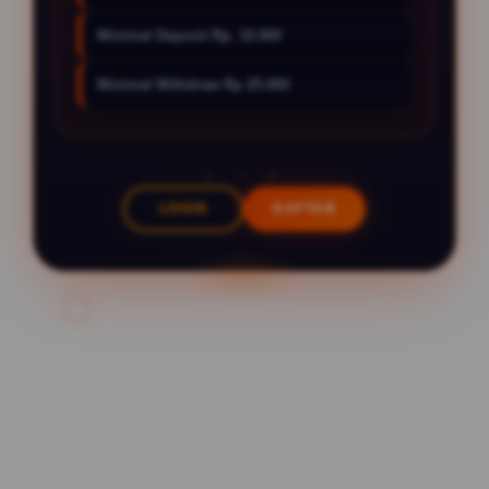
Minimal Deposit Rp. 10.000
Minimal Withdraw Rp 25.000
LOGIN
DAFTAR
Layer Popup Close
JEBOLTOTO: Link Situ
TOTO Slot Gacor Terpercaya
dan Bandar Togel Asia
Terpopuler