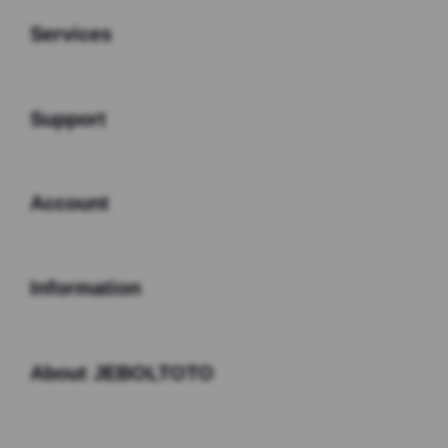
Buka
Services
Buka
Support
Buka
Account
Buka
Information
Buka
About JEBOLTOTO